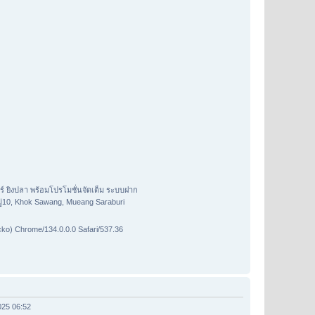
์ ยิงปลา พร้อมโปรโมชั่นจัดเต็ม ระบบฝาก
หมู่10, Khok Sawang, Mueang Saraburi
ko) Chrome/134.0.0.0 Safari/537.36
025 06:52