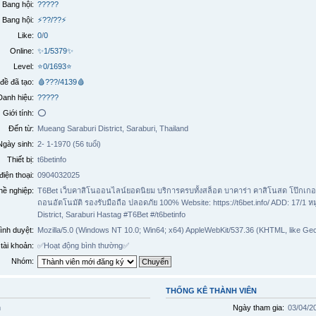
Bang hội:
?????
 Bang hội:
⚡??/??⚡
Like:
0
/
0
Online:
✨1/5379✨
Level:
⭐0/1693⭐
đề đã tạo:
🩸???/4139🩸
Danh hiệu:
?????
Giới tính:
⭕️
Đến từ:
Mueang Saraburi District, Saraburi, Thailand
Ngày sinh:
2- 1-1970 (56 tuổi)
Thiết bị:
t6betinfo
điện thoại:
0904032025
ề nghiệp:
T6Bet เว็บคาสิโนออนไลน์ยอดนิยม บริการครบทั้งสล็อต บาคาร่า คาสิโนสด โป๊กเกอร
ถอนอัตโนมัติ รองรับมือถือ ปลอดภัย 100% Website: https://t6bet.info/ ADD: 17/1 
District, Saraburi Hastag #T6Bet #/t6betinfo
ình duyệt:
Mozilla/5.0 (Windows NT 10.0; Win64; x64) AppleWebKit/537.36 (KHTML, like Gec
tài khoản:
✅
Hoạt động bình thường
✅
Nhóm:
THỐNG KÊ THÀNH VIÊN
m
Ngày tham gia:
03/04/2