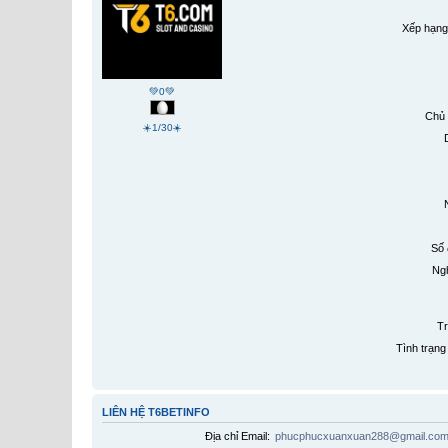
Xếp hạng
💚0💚
Chủ 
☀️1/30☀️
Số 
Ngh
Tr
Tình trạng 
LIÊN HỆ T6BETINFO
Địa chỉ Email:
phucphucxuanxuan288@gmail.co