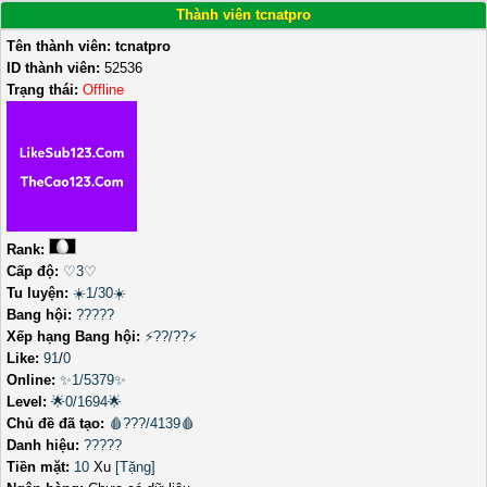
Thành viên tcnatpro
Tên thành viên:
tcnatpro
ID thành viên:
52536
Trạng thái:
Offline
Rank:
Cấp độ:
♡3♡
Tu luyện:
☀️1/30☀️
Bang hội:
?????
Xếp hạng Bang hội:
⚡??/??⚡
Like:
91
/
0
Online:
✨1/5379✨
Level:
🌟0/1694🌟
Chủ đề đã tạo:
🩸???/4139🩸
Danh hiệu:
?????
Tiền mặt:
10
Xu
[Tặng]