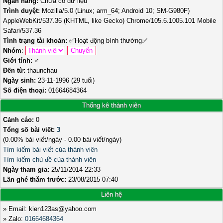
Ngân hàng:
Chưa có dữ liệu
Trình duyệt:
Mozilla/5.0 (Linux; arm_64; Android 10; SM-G980F)
AppleWebKit/537.36 (KHTML, like Gecko) Chrome/105.6.1005.101 Mobile
Safari/537.36
Tình trạng tài khoản:
✅
Hoạt động bình thường
✅
Nhóm
:
Giới tính:
♂️
Đến từ:
thaunchau
Ngày sinh:
23-11-1996 (29 tuổi)
Số điện thoại:
01664684364
Thống kê thành viên
Cảnh cáo:
0
Tổng số bài viết:
3
(0.00% bài viết/ngày - 0.00 bài viết/ngày)
Tìm kiếm bài viết của thành viên
Tìm kiếm chủ đề của thành viên
Ngày tham gia:
25/11/2014 22:33
Lần ghé thăm trước:
23/08/2015 07:40
Liên hệ
» Email: kien123as@yahoo.com
» Zalo:
01664684364