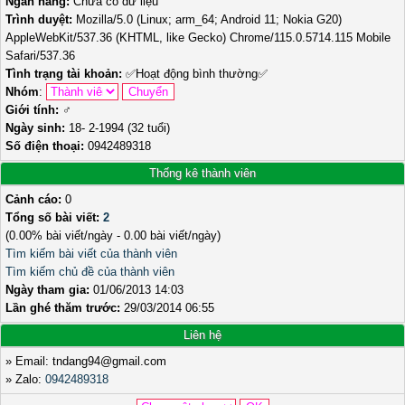
Ngân hàng:
Chưa có dữ liệu
Trình duyệt:
Mozilla/5.0 (Linux; arm_64; Android 11; Nokia G20)
AppleWebKit/537.36 (KHTML, like Gecko) Chrome/115.0.5714.115 Mobile
Safari/537.36
Tình trạng tài khoản:
✅
Hoạt động bình thường
✅
Nhóm
:
Giới tính:
♂️
Ngày sinh:
18- 2-1994 (32 tuổi)
Số điện thoại:
0942489318
Thống kê thành viên
Cảnh cáo:
0
Tổng số bài viết:
2
(0.00% bài viết/ngày - 0.00 bài viết/ngày)
Tìm kiếm bài viết của thành viên
Tìm kiếm chủ đề của thành viên
Ngày tham gia:
01/06/2013 14:03
Lần ghé thăm trước:
29/03/2014 06:55
Liên hệ
» Email: tndang94@gmail.com
» Zalo:
0942489318