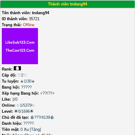
Thành viên tndang94
Tên thành viên:
tndang94
ID thành viên:
35721
Trạng thái:
Offline
Rank:
Cấp độ:
♡2♡
Tu luyện:
☀️1/30☀️
Bang hội:
?????
Xếp hạng Bang hội:
⚡??/??⚡
Like:
1
/
0
Online:
✨1/5379✨
Level:
🌟0/1696🌟
Chủ đề đã tạo:
🩸???/4139🩸
Danh hiệu:
?????
Tiền mặt:
0
Xu
[Tặng]