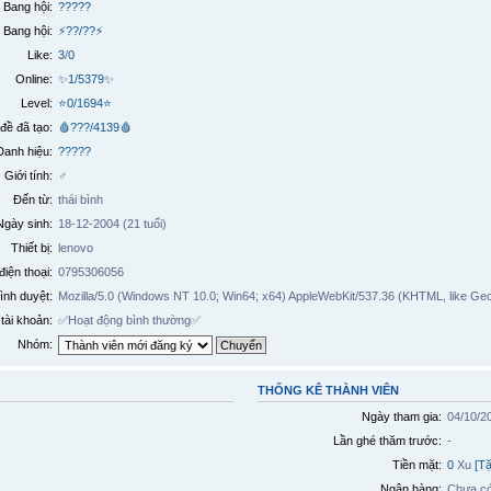
Bang hội:
?????
 Bang hội:
⚡??/??⚡
Like:
3
/
0
Online:
✨1/5379✨
Level:
⭐0/1694⭐
đề đã tạo:
🩸???/4139🩸
Danh hiệu:
?????
Giới tính:
♂️
Đến từ:
thái bình
Ngày sinh:
18-12-2004 (21 tuổi)
Thiết bị:
lenovo
điện thoại:
0795306056
ình duyệt:
Mozilla/5.0 (Windows NT 10.0; Win64; x64) AppleWebKit/537.36 (KHTML, like Gec
tài khoản:
✅
Hoạt động bình thường
✅
Nhóm:
THỐNG KÊ THÀNH VIÊN
Ngày tham gia:
04/10/2
Lần ghé thăm trước:
-
Tiền mặt:
0
Xu
[T
Ngân hàng:
Chưa có