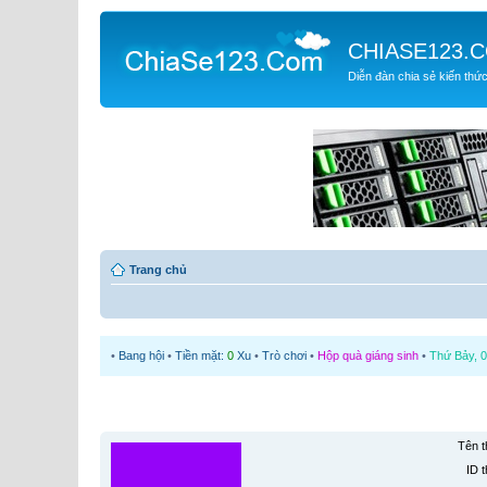
CHIASE123.
Diễn đàn chia sẻ kiến thứ
Trang chủ
•
Bang hội
•
Tiền mặt:
0
Xu
•
Trò chơi
•
Hộp quà giáng sinh
•
Thứ Bảy, 0
Tên t
ID t