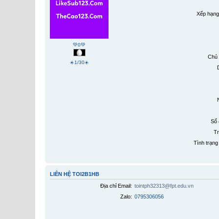
Xếp hạng
💚0💚
Chủ 
☀️1/30☀️
Số 
Tr
Tình trạng 
LIÊN HỆ TOI2B1HB
Địa chỉ Email:
tointph32313@fpt.edu.vn
Zalo:
0795306056