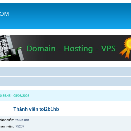
COM
c
0:55:45 - 08/08/2026
Thành viên toi2b1hb
hành viên:
toi2b1hb
hành viên:
75237