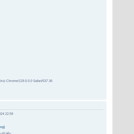
ko) Chrome/129.0.0.0 Safari/537.36
024 22:59
ặng]
 dữ liệu