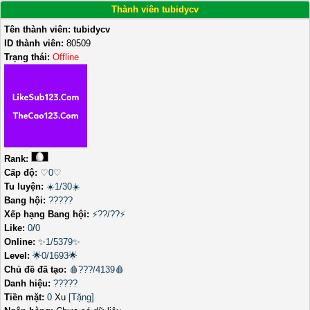
Thành viên tubidycv
Tên thành viên:
tubidycv
ID thành viên:
80509
Trạng thái:
Offline
Rank:
Cấp độ:
♡0♡
Tu luyện:
☀️1/30☀️
Bang hội:
?????
Xếp hạng Bang hội:
⚡??/??⚡
Like:
0
/
0
Online:
✨1/5379✨
Level:
🌟0/1693🌟
Chủ đề đã tạo:
🩸???/4139🩸
Danh hiệu:
?????
Tiền mặt:
0
Xu
[Tặng]