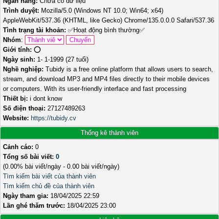
Ngân hàng:
Chưa có dữ liệu
Trình duyệt:
Mozilla/5.0 (Windows NT 10.0; Win64; x64)
AppleWebKit/537.36 (KHTML, like Gecko) Chrome/135.0.0.0 Safari/537.36
Tình trạng tài khoản:
✅
Hoạt động bình thường
✅
Nhóm
:
Giới tính:
⭕️
Ngày sinh:
1- 1-1999 (27 tuổi)
Nghề nghiệp:
Tubidy is a free online platform that allows users to search,
stream, and download MP3 and MP4 files directly to their mobile devices
or computers. With its user-friendly interface and fast processing
Thiết bị:
i dont know
Số điện thoại:
27127489263
Website:
https://tubidy.cv
Thống kê thành viên
Cảnh cáo:
0
Tổng số bài viết:
0
(0.00% bài viết/ngày - 0.00 bài viết/ngày)
Tìm kiếm bài viết của thành viên
Tìm kiếm chủ đề của thành viên
Ngày tham gia:
18/04/2025 22:59
Lần ghé thăm trước:
18/04/2025 23:00