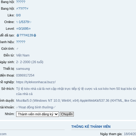
Bang hội:
?????
 Bang hội:
⚡??/??⚡
Like:
0
/
0
Online:
✨1/5379✨
Level:
⭐0/1695⭐
đề đã tạo:
🩸???/4139🩸
Danh hiệu:
?????
Giới tính:
♂️
Đến từ:
Việt Nam
Ngày sinh:
2- 2-2000 (26 tuổi)
Thiết bị:
samsung
điện thoại:
0386917254
ề nghiệp:
https://tylekeonhacai.buzz/
Sở thích:
Tỷ lệ kèo nhà cái là nơi cập nhật trực tiếp tỷ lệ cược và soi kèo hơn 50 loại kèo từ
của nhà cá
ình duyệt:
Mozilla/5.0 (Windows NT 10.0; Win64; x64) AppleWebKit/537.36 (KHTML, like Gec
tài khoản:
✅
Hoạt động bình thường
✅
Nhóm:
THỐNG KÊ THÀNH VIÊN
.com
Ngày tham gia:
18/04/2