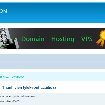
COM
c
15:54:03 - 09/08/2026
Thành viên tylekeonhacaibuzz
hành viên:
tylekeonhacaibuzz
hành viên:
80485