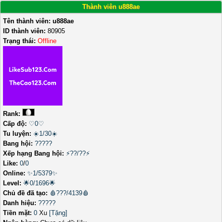
Thành viên u888ae
Tên thành viên:
u888ae
ID thành viên:
80905
Trạng thái:
Offline
Rank:
Cấp độ:
♡0♡
Tu luyện:
☀️1/30☀️
Bang hội:
?????
Xếp hạng Bang hội:
⚡??/??⚡
Like:
0
/
0
Online:
✨1/5379✨
Level:
🌟0/1696🌟
Chủ đề đã tạo:
🩸???/4139🩸
Danh hiệu:
?????
Tiền mặt:
0
Xu
[Tặng]