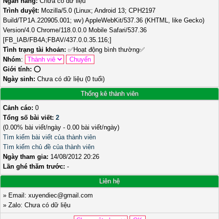
Ngân hàng:
Chưa có dữ liệu
Trình duyệt:
Mozilla/5.0 (Linux; Android 13; CPH2197
Build/TP1A.220905.001; wv) AppleWebKit/537.36 (KHTML, like Gecko)
Version/4.0 Chrome/118.0.0.0 Mobile Safari/537.36
[FB_IAB/FB4A;FBAV/437.0.0.35.116;]
Tình trạng tài khoản:
✅
Hoạt động bình thường
✅
Nhóm
:
Giới tính:
⭕️
Ngày sinh:
Chưa có dữ liệu (0 tuổi)
Thống kê thành viên
Cảnh cáo:
0
Tổng số bài viết:
2
(0.00% bài viết/ngày - 0.00 bài viết/ngày)
Tìm kiếm bài viết của thành viên
Tìm kiếm chủ đề của thành viên
Ngày tham gia:
14/08/2012 20:26
Lần ghé thăm trước:
-
Liên hệ
» Email: xuyendiec@gmail.com
» Zalo: Chưa có dữ liệu