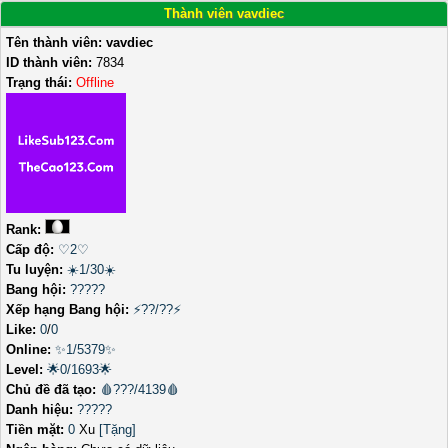
Thành viên vavdiec
Tên thành viên:
vavdiec
ID thành viên:
7834
Trạng thái:
Offline
Rank:
Cấp độ:
♡2♡
Tu luyện:
☀️1/30☀️
Bang hội:
?????
Xếp hạng Bang hội:
⚡??/??⚡
Like:
0
/
0
Online:
✨1/5379✨
Level:
🌟0/1693🌟
Chủ đề đã tạo:
🩸???/4139🩸
Danh hiệu:
?????
Tiền mặt:
0
Xu
[Tặng]