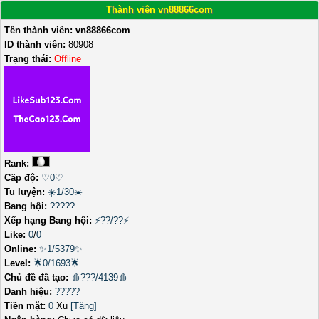
Thành viên vn88866com
Tên thành viên:
vn88866com
ID thành viên:
80908
Trạng thái:
Offline
Rank:
Cấp độ:
♡0♡
Tu luyện:
☀️1/30☀️
Bang hội:
?????
Xếp hạng Bang hội:
⚡??/??⚡
Like:
0
/
0
Online:
✨1/5379✨
Level:
🌟0/1693🌟
Chủ đề đã tạo:
🩸???/4139🩸
Danh hiệu:
?????
Tiền mặt:
0
Xu
[Tặng]