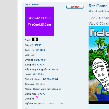
convenance
Re: Game 
#8
»
gửi bởi
c
Fido - 1 nhâ
Và giờ đây c
Rank:
Cấp độ:
💚2💚
Tu luyện:
☀️1/30☀️
Like:
0/0
Online:
✨1/5379✨
Bang hội:
?????
Xếp hạng Bang hội:
⚡??/??⚡
Level:
⭐0/1696⭐
Chủ đề đã tạo:
🩸???/4139🩸
Tiền mặt:
Đã khóa
Nhóm:
Thành viên mới đăng ký
Danh hiệu:
?????
Giới tính:
Ngày tham gia:
12/11/2012 20:56