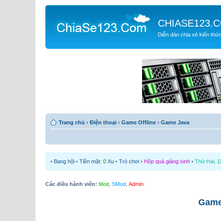
CHIASE123.
Diễn đàn chia sẻ kiến thứ
Trang chủ
›
Điện thoại
›
Game Offline
›
Game Java
•
Bang hội
•
Tiền mặt:
0
Xu
•
Trò chơi
•
Hộp quà giáng sinh
•
Thứ Hai, 1
Các điều hành viên:
Mod
,
SMod
,
Admin
Game