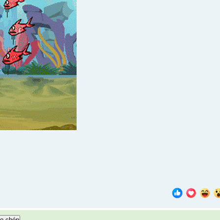
o chép