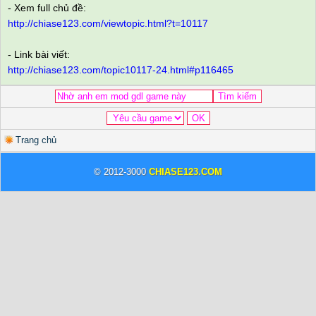
- Xem full chủ đề:
http://chiase123.com/viewtopic.html?t=10117
- Link bài viết:
http://chiase123.com/topic10117-24.html#p116465
Trang chủ
© 2012-3000
CHIASE123.COM