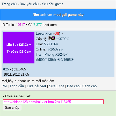
Trang chủ
›
Box yêu cầu
›
Yêu cầu game
Nhờ anh em mod gdl game này
ID Topic:
10117
• Có
7,377
lượt xem
Lovanxien
(
Off
) ♂️
Cấp độ:
♡3700♡
Like:
560
/
1264
Online:
✨2/5379✨
Trảm Phong
⚡1/249⚡
🩸599/4139🩸
🌟0/1695🌟
#25
- @116465
18/11/2012 21:05
Mai,bây h ,thoát uc ra mỏi mắt lắm
PM
|
Trích dẫn
|
Like bài viết
|
Sửa
|
Xóa
|
Báo cáo
|
Cảnh cáo
- Chia sẻ bài viết:
Sao chép