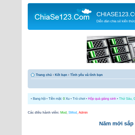
CHIASE123.
Diễn đàn chia sẻ kiến thứ
Trang chủ
›
Kết bạn
›
Tình yêu và tình bạn
•
Bang hội
•
Tiền mặt:
0
Xu
•
Trò chơi
•
Hộp quà giáng sinh
•
Thứ Sáu, 0
Các điều hành viên:
Mod
,
SMod
,
Admin
Năm mới sắp đ