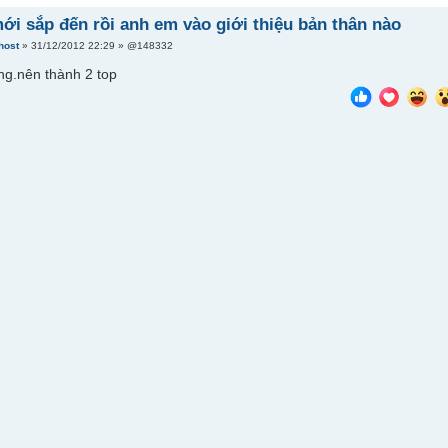
i sắp đến rồi anh em vào giới thiệu bản thân nào
host
» 31/12/2012 22:29 » @148332
ng.nên thành 2 top