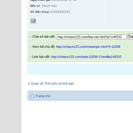
Đến từ:
Thanh hóa
Số điện thoại:
01629340152
Sa
- Chia sẻ bài viết:
- Xem full chủ đề:
http://chiase123.com/viewtopic.html?t=11838
- Link bài viết:
http://chiase123.com/topic11838-3.html#p148332
Quay về Tình yêu và tình bạn
Trang chủ