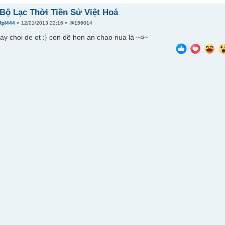
Bộ Lạc Thời Tiền Sử Việt Hoá
Rpl444
» 12/01/2013 22:16 » @156014
ay choi de ot :} con dẽ hon an chao nua là ~¤~