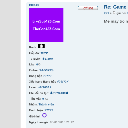
Rpl444
Re: Game 
#21
»
gửi bởi
Me may tro n
Rank:
Cấp độ:
💚2💚
Tu luyện:
☀️1/30☀️
Like:
6
/0
Online:
✨1/5379✨
Bang hội:
?????
Xếp hạng Bang hội:
⚡??/??⚡
Level:
⭐0/1693⭐
Chủ đề đã tạo:
🩸???/4139🩸
Tiền mặt:
0
Xu
Nhóm:
Thành viên
Danh hiệu:
?????
Giới tính:
Ngày tham gia:
06/01/2013 21:12