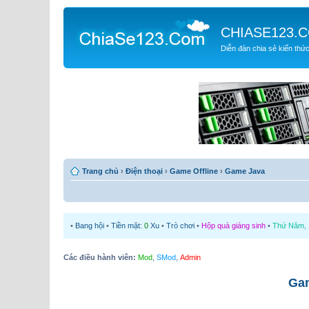
CHIASE123.
Diễn đàn chia sẻ kiến thứ
Trang chủ
›
Điện thoại
›
Game Offline
›
Game Java
•
Bang hội
•
Tiền mặt:
0
Xu
•
Trò chơi
•
Hộp quà giáng sinh
•
Thứ Năm, 1
Các điều hành viên:
Mod
,
SMod
,
Admin
Gam