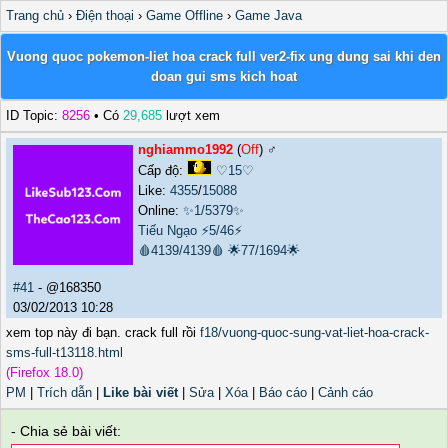
Trang chủ
›
Điện thoại
›
Game Offline
›
Game Java
Vuong quoc pokemon-liet hoa crack full ver2-fix ung dung sai khi den
doan gui sms kich hoat
ID Topic:
8256
• Có
29,685
lượt xem
nghiammo1992
(
Off
) ♂️
Cấp độ:
♡15♡
Like:
4355
/
15088
Online:
✨1/5379✨
Tiếu Ngạo
⚡5/46⚡
🩸4139/4139🩸
🌟77/1694🌟
#41
- @168350
03/02/2013 10:28
xem top này đi bạn. crack full rồi
f18/vuong-quoc-sung-vat-liet-hoa-crack-
sms-full-t13118.html
(Firefox 18.0)
PM
|
Trích dẫn
|
Like bài viết
|
Sửa
|
Xóa
|
Báo cáo
|
Cảnh cáo
- Chia sẻ bài viết: