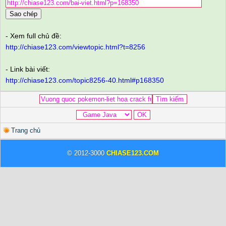
Sao chép
- Xem full chủ đề:
http://chiase123.com/viewtopic.html?t=8256
- Link bài viết:
http://chiase123.com/topic8256-40.html#p168350
Trang chủ
© 2012-3000
CHIASE123.COM