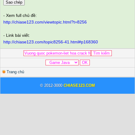
Sao chép
- Xem full chủ đề:
http://chiase123.com/viewtopic.html?t=8256
- Link bài viết:
http://chiase123.com/topic8256-41.html#p168360
Trang chủ
© 2012-3000
CHIASE123.COM