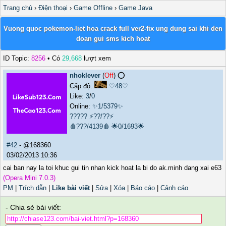
Trang chủ
›
Điện thoại
›
Game Offline
›
Game Java
Vuong quoc pokemon-liet hoa crack full ver2-fix ung dung sai khi den
doan gui sms kich hoat
ID Topic:
8256
• Có
29,668
lượt xem
nhoklever
(
Off
) ⭕️
Cấp độ:
♡48♡
Like:
3
/
0
Online:
✨1/5379✨
?????
⚡??/??⚡
🩸???/4139🩸
🌟0/1693🌟
#42
- @168360
03/02/2013 10:36
cai ban nay la toi khuc gui tin nhan kick hoat la bi do ak.minh dang xai e63
(Opera Mini 7.0.3)
PM
|
Trích dẫn
|
Like bài viết
|
Sửa
|
Xóa
|
Báo cáo
|
Cảnh cáo
- Chia sẻ bài viết: