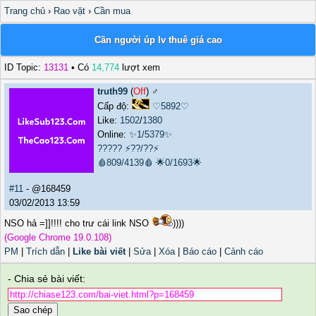
Trang chủ
›
Rao vặt
›
Cần mua
Cần người úp lv thuê giá cao
ID Topic:
13131
• Có
14,774
lượt xem
truth99
(
Off
) ♂️
Cấp độ:
♡5892♡
Like:
1502
/
1380
Online:
✨1/5379✨
?????
⚡??/??⚡
🩸809/4139🩸
🌟0/1693🌟
#11
- @168459
03/02/2013 13:59
NSO hả =]]!!!! cho trư cái link NSO
))))
(Google Chrome 19.0.108)
PM
|
Trích dẫn
|
Like bài viết
|
Sửa
|
Xóa
|
Báo cáo
|
Cảnh cáo
- Chia sẻ bài viết:
Sao chép