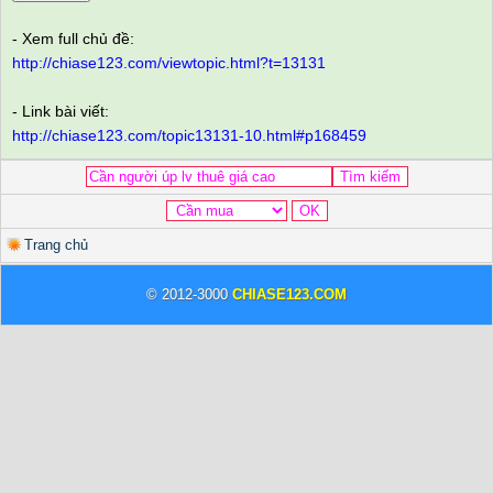
- Xem full chủ đề:
http://chiase123.com/viewtopic.html?t=13131
- Link bài viết:
http://chiase123.com/topic13131-10.html#p168459
Trang chủ
© 2012-3000
CHIASE123.COM