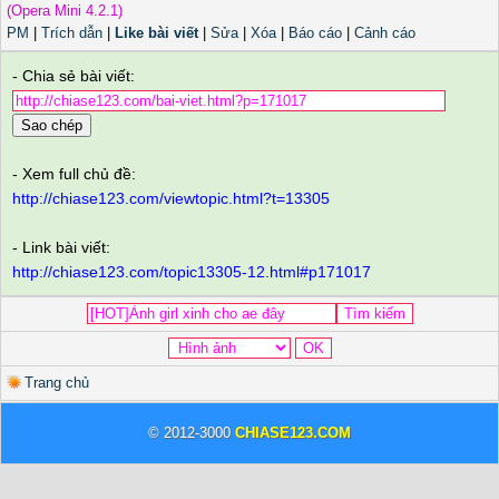
(Opera Mini 4.2.1)
PM
|
Trích dẫn
|
Like bài viết
|
Sửa
|
Xóa
|
Báo cáo
|
Cảnh cáo
- Chia sẻ bài viết:
Sao chép
- Xem full chủ đề:
http://chiase123.com/viewtopic.html?t=13305
- Link bài viết:
http://chiase123.com/topic13305-12.html#p171017
Trang chủ
© 2012-3000
CHIASE123.COM