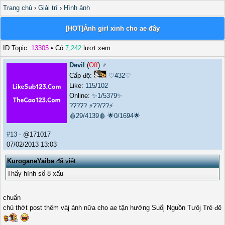
Trang chủ
›
Giải trí
›
Hình ảnh
[HOT]Ảnh girl xinh cho ae đây
ID Topic:
13305
• Có
7,242
lượt xem
Devil
(
Off
) ♂️
Cấp độ:
♡432♡
Like:
115
/
102
Online:
✨1/5379✨
?????
⚡??/??⚡
🩸29/4139🩸
🌟0/1694🌟
#13
- @171017
07/02/2013 13:03
KuroganeYaiba
đã viết:
Thấy hình số 8 xấu
chuẩn
chủ thớt post thêm vàj ảnh nữa cho ae tận hưởng Suốj Nguồn Tưôj Trẻ đê