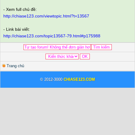
- Xem full chủ đề:
http://chiase123.com/viewtopic.html?t=13567
- Link bài viết:
http://chiase123.com/topic13567-79.html#p175988
Trang chủ
© 2012-3000
CHIASE123.COM