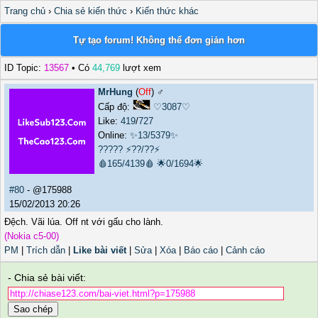
Trang chủ
›
Chia sẻ kiến thức
›
Kiến thức khác
Tự tạo forum! Không thể đơn giản hơn
ID Topic:
13567
• Có
44,769
lượt xem
MrHung
(
Off
) ♂️
Cấp độ:
♡3087♡
Like:
419
/
727
Online:
✨13/5379✨
?????
⚡??/??⚡
🩸165/4139🩸
🌟0/1694🌟
#80
- @175988
15/02/2013 20:26
Đệch. Vãi lúa. Off nt với gấu cho lành.
(Nokia c5-00)
PM
|
Trích dẫn
|
Like bài viết
|
Sửa
|
Xóa
|
Báo cáo
|
Cảnh cáo
- Chia sẻ bài viết:
Sao chép