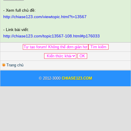
- Xem full chủ đề:
http://chiase123.com/viewtopic.html?t=13567
- Link bài viết:
http://chiase123.com/topic13567-108.html#p176033
Trang chủ
© 2012-3000
CHIASE123.COM