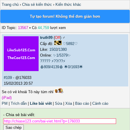
Trang chủ
›
Chia sẻ kiến thức
›
Kiến thức khác
Tự tạo forum! Không thể đơn giản hơn
ID Topic:
13567
• Có
44,759
lượt xem
truth99
(
Off
) ♂️
Cấp độ:
♡5892♡
Like:
1502
/
1380
Online:
✨1/5379✨
?????
⚡??/??⚡
🩸809/4139🩸
🌟0/1693🌟
#109
- @176033
15/02/2013 20:57
Se có vẻ khoái Tô này túm nhỉ
(iPad)
PM
|
Trích dẫn
|
Like bài viết
|
Sửa
|
Xóa
|
Báo cáo
|
Cảnh cáo
- Chia sẻ bài viết:
Sao chép