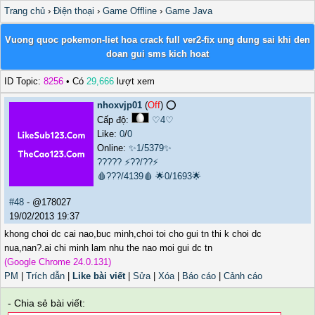
Trang chủ
›
Điện thoại
›
Game Offline
›
Game Java
Vuong quoc pokemon-liet hoa crack full ver2-fix ung dung sai khi den
doan gui sms kich hoat
ID Topic:
8256
• Có
29,666
lượt xem
nhoxvjp01
(
Off
) ⭕️
Cấp độ:
♡4♡
Like:
0
/
0
Online:
✨1/5379✨
?????
⚡??/??⚡
🩸???/4139🩸
🌟0/1693🌟
#48
- @178027
19/02/2013 19:37
khong choi dc cai nao,buc minh,choi toi cho gui tn thi k choi dc
nua,nan?.ai chi minh lam nhu the nao moi gui dc tn
(Google Chrome 24.0.131)
PM
|
Trích dẫn
|
Like bài viết
|
Sửa
|
Xóa
|
Báo cáo
|
Cảnh cáo
- Chia sẻ bài viết: