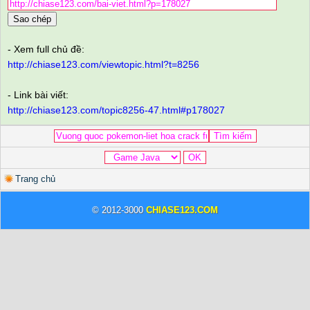
Sao chép
- Xem full chủ đề:
http://chiase123.com/viewtopic.html?t=8256
- Link bài viết:
http://chiase123.com/topic8256-47.html#p178027
Trang chủ
© 2012-3000
CHIASE123.COM