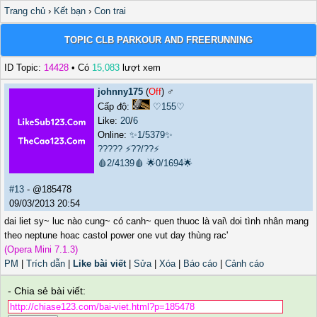
Trang chủ
›
Kết bạn
›
Con trai
TOPIC CLB PARKOUR AND FREERUNNING
ID Topic:
14428
• Có
15,083
lượt xem
johnny175
(
Off
) ♂️
Cấp độ:
♡155♡
Like:
20
/
6
Online:
✨1/5379✨
?????
⚡??/??⚡
🩸2/4139🩸
🌟0/1694🌟
#13
- @185478
09/03/2013 20:54
dai liet sy~ luc nào cung~ có canh~ quen thuoc là vai\ doi tình nhân mang
theo neptune hoac castol power one vut day thùng rac'
(Opera Mini 7.1.3)
PM
|
Trích dẫn
|
Like bài viết
|
Sửa
|
Xóa
|
Báo cáo
|
Cảnh cáo
- Chia sẻ bài viết: