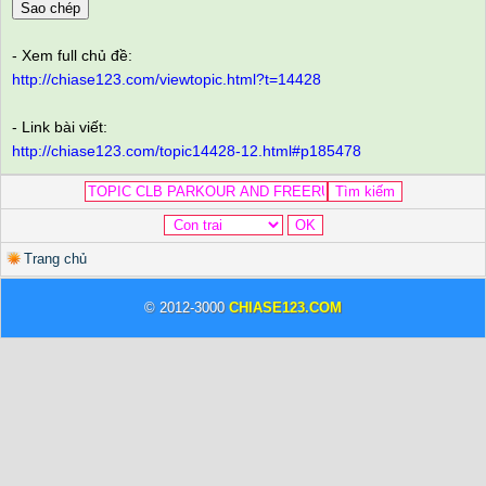
Sao chép
- Xem full chủ đề:
http://chiase123.com/viewtopic.html?t=14428
- Link bài viết:
http://chiase123.com/topic14428-12.html#p185478
Trang chủ
© 2012-3000
CHIASE123.COM