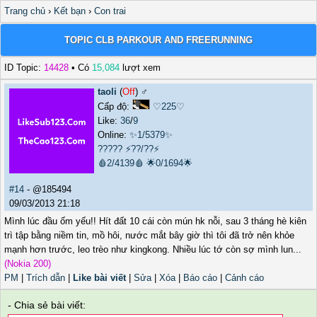
Trang chủ
›
Kết bạn
›
Con trai
TOPIC CLB PARKOUR AND FREERUNNING
ID Topic:
14428
• Có
15,084
lượt xem
taoli
(
Off
) ♂️
Cấp độ:
♡225♡
Like:
36
/
9
Online:
✨1/5379✨
?????
⚡??/??⚡
🩸2/4139🩸
🌟0/1694🌟
#14
- @185494
09/03/2013 21:18
Mình lúc đầu ốm yếu!! Hít đất 10 cái còn mún hk nỗi, sau 3 tháng hè kiên
trì tập bằng niềm tin, mồ hôi, nước mắt bây giờ thì tôi đã trở nên khỏe
mạnh hơn trước, leo trèo như kingkong. Nhiều lúc tớ còn sợ mình lun...
(Nokia 200)
PM
|
Trích dẫn
|
Like bài viết
|
Sửa
|
Xóa
|
Báo cáo
|
Cảnh cáo
- Chia sẻ bài viết: