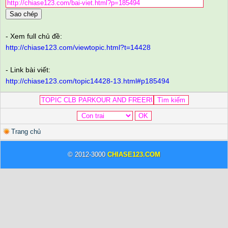
Sao chép
- Xem full chủ đề:
http://chiase123.com/viewtopic.html?t=14428
- Link bài viết:
http://chiase123.com/topic14428-13.html#p185494
Trang chủ
© 2012-3000
CHIASE123.COM