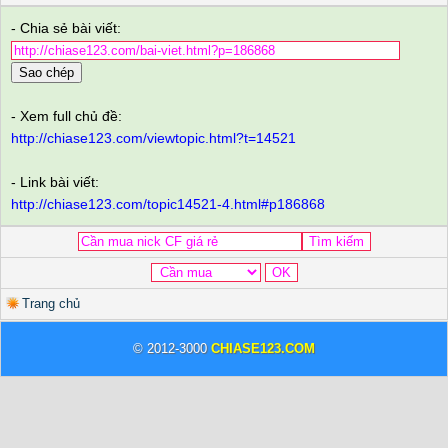
- Chia sẻ bài viết:
Sao chép
- Xem full chủ đề:
http://chiase123.com/viewtopic.html?t=14521
- Link bài viết:
http://chiase123.com/topic14521-4.html#p186868
Trang chủ
© 2012-3000
CHIASE123.COM