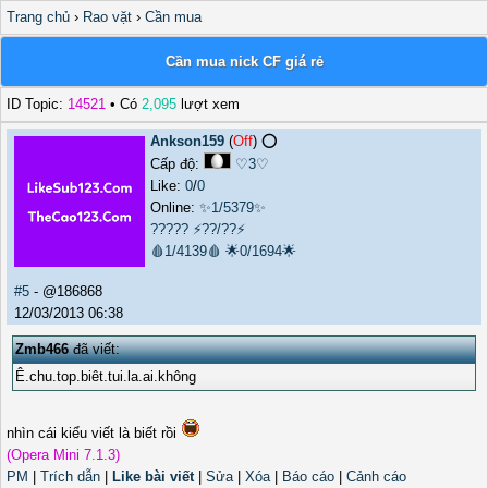
Trang chủ
›
Rao vặt
›
Cần mua
Cần mua nick CF giá rẻ
ID Topic:
14521
• Có
2,095
lượt xem
Ankson159
(
Off
) ⭕️
Cấp độ:
♡3♡
Like:
0
/
0
Online:
✨1/5379✨
?????
⚡??/??⚡
🩸1/4139🩸
🌟0/1694🌟
#5
- @186868
12/03/2013 06:38
Zmb466
đã viết:
Ê.chu.top.biêt.tui.la.ai.không
nhìn cái kiểu viết là biết rồi
(Opera Mini 7.1.3)
PM
|
Trích dẫn
|
Like bài viết
|
Sửa
|
Xóa
|
Báo cáo
|
Cảnh cáo