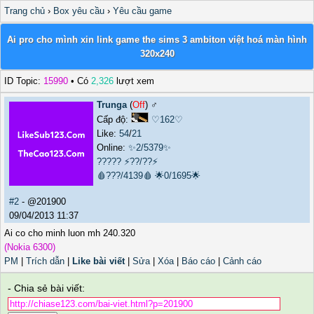
Trang chủ
›
Box yêu cầu
›
Yêu cầu game
Ai pro cho mình xin link game the sims 3 ambiton việt hoá màn hình
320x240
ID Topic:
15990
• Có
2,326
lượt xem
Trunga
(
Off
) ♂️
Cấp độ:
♡162♡
Like:
54
/
21
Online:
✨2/5379✨
?????
⚡??/??⚡
🩸???/4139🩸
🌟0/1695🌟
#2
- @201900
09/04/2013 11:37
Ai co cho minh luon mh 240.320
(Nokia 6300)
PM
|
Trích dẫn
|
Like bài viết
|
Sửa
|
Xóa
|
Báo cáo
|
Cảnh cáo
- Chia sẻ bài viết: