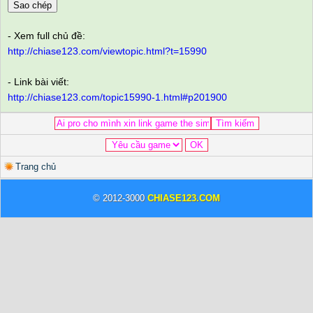
Sao chép
- Xem full chủ đề:
http://chiase123.com/viewtopic.html?t=15990
- Link bài viết:
http://chiase123.com/topic15990-1.html#p201900
Trang chủ
© 2012-3000
CHIASE123.COM