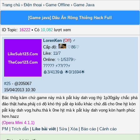
Trang chủ
›
Điện thoại
›
Game Offline
›
Game Java
[Game java] Dấu Ấn Rồng Thiêng Hack Full
ID Topic:
16222
• Có
10,082
lượt xem
LorenKen
(
Off
) ♂️
Cấp độ:
♡86♡
Like:
11
/
7
Online:
✨1/5379✨
?????
⚡??/??⚡
🩸3/4139🩸
🌟0/1694🌟
#25
- @205067
15/04/2013 10:30
Bác thôg kảm chứ.game này mà k pắt kày dah vọg thỳ 1p30gjây chắc phá
đảo thật.haha.phảj có độ khó thỳ pắt ép kiểu khác chứ.đã cho 0ne hjt kòn
pắt kày dah vọg.huhu.thà k 0ne hjt mà k pắt kày dah vọng kòn hạnh phúc
hơn.hazz
(Opera Mini 4.1.1)
PM
|
Trích dẫn
|
Like bài viết
|
Sửa
|
Xóa
|
Báo cáo
|
Cảnh cáo