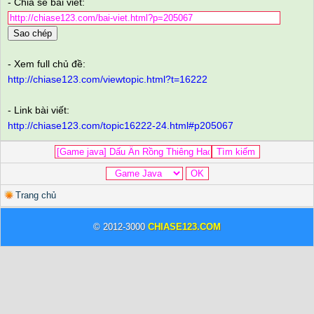
- Chia sẻ bài viết:
Sao chép
- Xem full chủ đề:
http://chiase123.com/viewtopic.html?t=16222
- Link bài viết:
http://chiase123.com/topic16222-24.html#p205067
Trang chủ
© 2012-3000
CHIASE123.COM