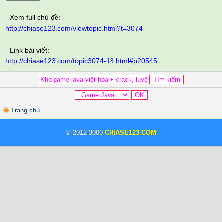
- Xem full chủ đề:
http://chiase123.com/viewtopic.html?t=3074
- Link bài viết:
http://chiase123.com/topic3074-18.html#p20545
Trang chủ
© 2012-3000
CHIASE123.COM