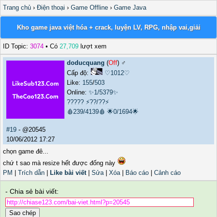
Trang chủ
›
Điện thoại
›
Game Offline
›
Game Java
Kho game java việt hóa + crack, luyện LV, RPG, nhập vai,giải
ID Topic:
3074
• Có
27,709
lượt xem
doducquang
(
Off
) ♂️
Cấp độ:
♡1012♡
Like:
155
/
503
Online:
✨1/5379✨
?????
⚡??/??⚡
🩸239/4139🩸
🌟0/1694🌟
#19
- @20545
10/06/2012 17:27
chọn game đê...
chứ t sao mà resize hết được đống này
PM
|
Trích dẫn
|
Like bài viết
|
Sửa
|
Xóa
|
Báo cáo
|
Cảnh cáo
- Chia sẻ bài viết:
Sao chép