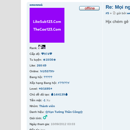
xmenno1
Re: Mọi ng
#5
»
gửi bởi
x
Hjx chém gê 
Rank:
Cấp độ:
💚974💚
Tu luyện:
☀️10/30☀️
Like:
260
/
49
Online:
✨1/5379✨
Bang hội:
?????
Xếp hạng Bang hội:
⚡??/??⚡
Level:
⭐0/1695⭐
Chủ đề đã tạo:
🩸14/4139🩸
Tiền mặt:
-1
Xu
Nhóm:
Thành viên
Danh hiệu:
⚝Vạn Tướng Thần Công⚝
Giới tính:
Ngày tham gia:
10/09/2012 03:03
Đến từ:
irac