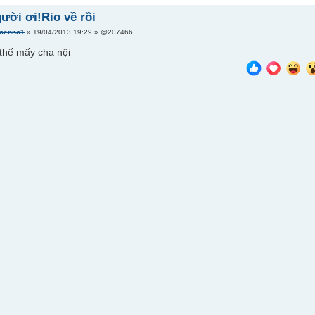
ười ơi!Rio về rồi
menno1
» 19/04/2013 19:29 » @207466
thế mấy cha nội