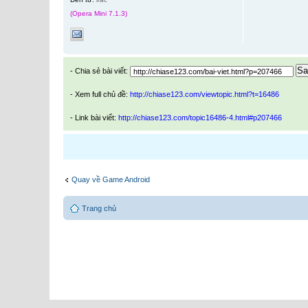
(Opera Mini 7.1.3)
Sa
- Chia sẻ bài viết:
- Xem full chủ đề:
http://chiase123.com/viewtopic.html?t=16486
- Link bài viết:
http://chiase123.com/topic16486-4.html#p207466
Quay về Game Android
Trang chủ