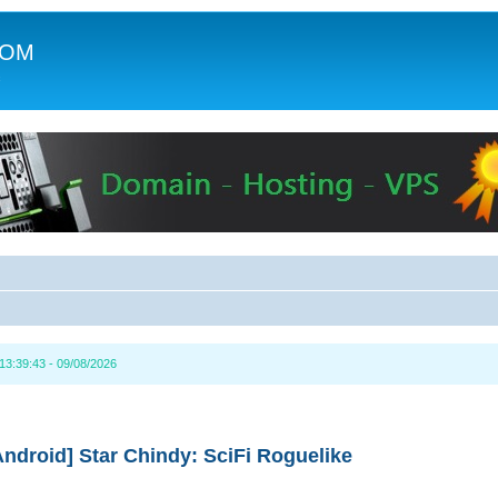
COM
c
13:39:43 - 09/08/2026
ndroid] Star Chindy: SciFi Roguelike