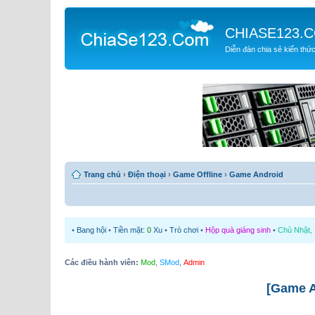
CHIASE123.
Diễn đàn chia sẻ kiến thứ
Trang chủ
›
Điện thoại
›
Game Offline
›
Game Android
•
Bang hội
•
Tiền mặt:
0
Xu
•
Trò chơi
•
Hộp quà giáng sinh
•
Chủ Nhật, 
Các điều hành viên:
Mod
,
SMod
,
Admin
[Game A