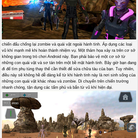
chiến đấu chống lại zombie và quái vật ngoài hành tinh. Áp dụng các loại
vũ khí mạnh mẽ khi hoàn thành nhiệm vụ. Một thảm họa xảy ra trên cơ sở
không gian trong trò chơi Android này. Bạn phải bảo vệ một cơ sở từ
những con quái vật và sơ tán trên một bề mặt hành tinh. Bây giờ bạn đang
đi để tìm phụ tùng thay thế cần thiết để sửa chữa tàu của bạn. Tuy nhiên,
điều này sẽ không hề dễ dàng kể từ khi hành tinh này là nơi sinh sống của
những con quái vật khác nhau và zombie. Di chuyển trên chiến trường
nhanh chóng, tận dụng các tấm phủ và bắn từ vũ khí hiện đại.