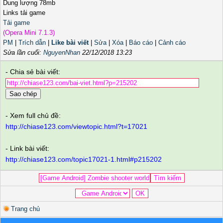
Dung lượng 78mb
Links tải game
Tải game
(Opera Mini 7.1.3)
PM
|
Trích dẫn
|
Like bài viết
|
Sửa
|
Xóa
|
Báo cáo
|
Cảnh cáo
Sửa lần cuối:
NguyenNhan
22/12/2018 13:23
- Chia sẻ bài viết:
Sao chép
- Xem full chủ đề:
http://chiase123.com/viewtopic.html?t=17021
- Link bài viết:
http://chiase123.com/topic17021-1.html#p215202
Trang chủ