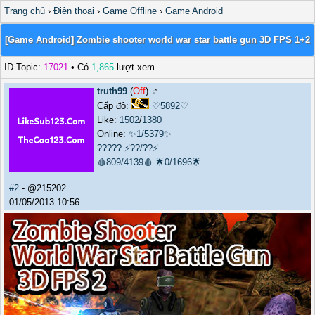
Trang chủ
›
Điện thoại
›
Game Offline
›
Game Android
[Game Android] Zombie shooter world war star battle gun 3D FPS 1+2
ID Topic:
17021
• Có
1,865
lượt xem
truth99
(
Off
) ♂️
Cấp độ:
♡5892♡
Like:
1502
/
1380
Online:
✨1/5379✨
?????
⚡??/??⚡
🩸809/4139🩸
🌟0/1696🌟
#2
- @215202
01/05/2013 10:56