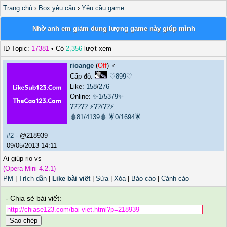
Trang chủ
›
Box yêu cầu
›
Yêu cầu game
Nhờ anh em giảm dung lượng game này giúp mình
ID Topic:
17381
• Có
2,356
lượt xem
rioange
(
Off
) ♂️
Cấp độ:
♡899♡
Like:
158
/
276
Online:
✨1/5379✨
?????
⚡??/??⚡
🩸81/4139🩸
🌟0/1694🌟
#2
- @218939
09/05/2013 14:11
Ai giúp rio vs
(Opera Mini 4.2.1)
PM
|
Trích dẫn
|
Like bài viết
|
Sửa
|
Xóa
|
Báo cáo
|
Cảnh cáo
- Chia sẻ bài viết:
Sao chép