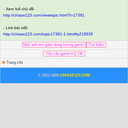
- Xem full chủ đề:
http://chiase123.com/viewtopic.html?t=17381
- Link bài viết:
http://chiase123.com/topic17381-1.html#p218939
Trang chủ
© 2012-3000
CHIASE123.COM