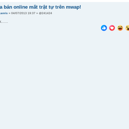
 bán online mất trật tự trên mwap!
kanris
» 04/07/2013 19:37 » @241424
......