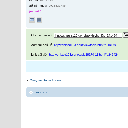
Số điện thoại:
0913832789
(Android)
Sa
- Chia sẻ bài viết:
- Xem full chủ đề:
http://chiase123.com/viewtopic.html?t=19170
- Link bài viết:
http://chiase123.com/topic19170-11.html#p241424
Quay về Game Android
Trang chủ