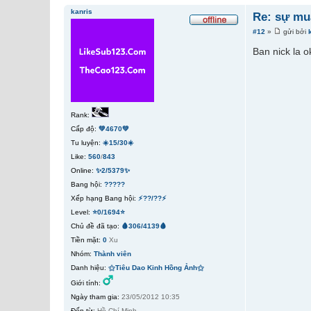
kanris
Re: sự mua
#12
»
gửi bởi
Ban nick la ok
Rank:
Cấp độ:
💚4670💚
Tu luyện:
☀️15/30☀️
Like:
560
/
843
Online:
✨2/5379✨
Bang hội:
?????
Xếp hạng Bang hội:
⚡??/??⚡
Level:
⭐0/1694⭐
Chủ đề đã tạo:
🩸306/4139🩸
Tiền mặt:
0
Xu
Nhóm:
Thành viên
Danh hiệu:
⚝Tiêu Dao Kinh Hồng Ảnh⚝
Giới tính:
Ngày tham gia:
23/05/2012 10:35
Đến từ:
Hồ Chí Minh