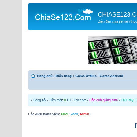
CHIASE123.
Diễn đàn chia sẻ kiến thứ
Trang chủ
›
Điện thoại
›
Game Offline
›
Game Android
•
Bang hội
•
Tiền mặt:
0
Xu
•
Trò chơi
•
Hộp quà giáng sinh
•
Thứ Bảy, 1
Các điều hành viên:
Mod
,
SMod
,
Admin