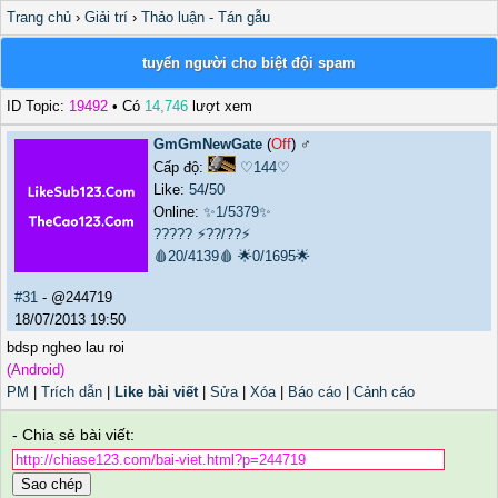
Trang chủ
›
Giải trí
›
Thảo luận - Tán gẫu
tuyển người cho biệt đội spam
ID Topic:
19492
• Có
14,746
lượt xem
GmGmNewGate
(
Off
) ♂️
Cấp độ:
♡144♡
Like:
54
/
50
Online:
✨1/5379✨
?????
⚡??/??⚡
🩸20/4139🩸
🌟0/1695🌟
#31
- @244719
18/07/2013 19:50
bdsp ngheo lau roi
(Android)
PM
|
Trích dẫn
|
Like bài viết
|
Sửa
|
Xóa
|
Báo cáo
|
Cảnh cáo
- Chia sẻ bài viết:
Sao chép