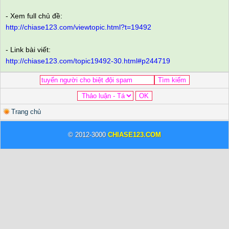
- Xem full chủ đề:
http://chiase123.com/viewtopic.html?t=19492
- Link bài viết:
http://chiase123.com/topic19492-30.html#p244719
Trang chủ
© 2012-3000
CHIASE123.COM