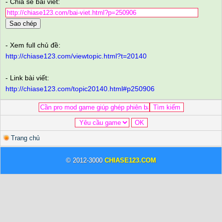
- Chia sẻ bài viết:
Sao chép
- Xem full chủ đề:
http://chiase123.com/viewtopic.html?t=20140
- Link bài viết:
http://chiase123.com/topic20140.html#p250906
Trang chủ
© 2012-3000
CHIASE123.COM