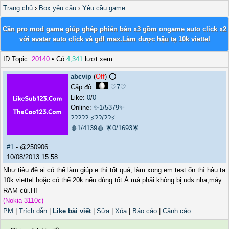
Trang chủ
›
Box yêu cầu
›
Yêu cầu game
Cần pro mod game giúp ghép phiên bản x3 gồm ongame auto click x2
với avatar auto click và gdl max.Làm được hậu tạ 10k viettel
ID Topic:
20140
• Có
4,341
lượt xem
abcvip
(
Off
) ⭕️
Cấp độ:
♡7♡
Like:
0
/
0
Online:
✨1/5379✨
?????
⚡??/??⚡
🩸1/4139🩸
🌟0/1693🌟
#1
- @250906
10/08/2013 15:58
Như tiêu đề ai có thể làm giúp e thì tốt quá, làm xong em test ổn thì hậu tạ
10k viettel hoặc có thể 20k nếu dùng tốt.À mà phải không bị uds nha,máy
RAM cùi.Hì
(Nokia 3110c)
PM
|
Trích dẫn
|
Like bài viết
|
Sửa
|
Xóa
|
Báo cáo
|
Cảnh cáo