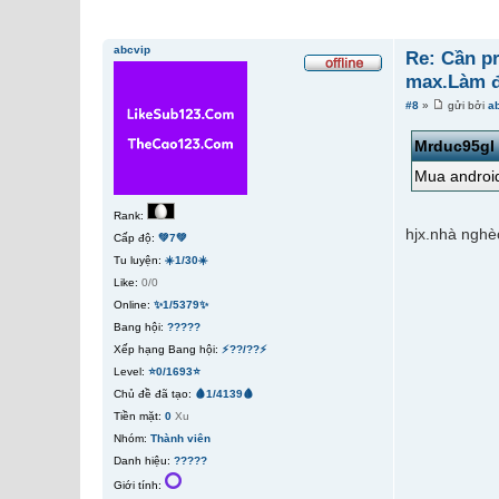
abcvip
Re: Cần pr
max.Làm đ
#8
»
gửi bởi
a
Mrduc95gl
Mua android
Rank:
hjx.nhà nghè
Cấp độ:
💚7💚
Tu luyện:
☀️1/30☀️
Like:
0/0
Online:
✨1/5379✨
Bang hội:
?????
Xếp hạng Bang hội:
⚡??/??⚡
Level:
⭐0/1693⭐
Chủ đề đã tạo:
🩸1/4139🩸
Tiền mặt:
0
Xu
Nhóm:
Thành viên
Danh hiệu:
?????
Giới tính: