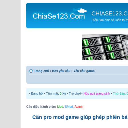
CHIASE123.
Diễn đàn chia sẻ kiến thứ
Trang chủ
›
Box yêu cầu
›
Yêu cầu game
•
Bang hội
•
Tiền mặt:
0
Xu
•
Trò chơi
•
Hộp quà giáng sinh
•
Thứ Sáu, 0
Các điều hành viên:
Mod
,
SMod
,
Admin
Cần pro mod game giúp ghép phiên bản