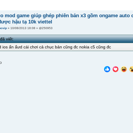
o mod game giúp ghép phiên bản x3 gồm ongame auto clic
ược hậu tạ 10k viettel
bcvip
» 10/08/2013 18:08 » @250953
đã viết:
 ios ấn ẩưd cái chơi cả chục bản cũng đc nokia c5 cũng đc
o