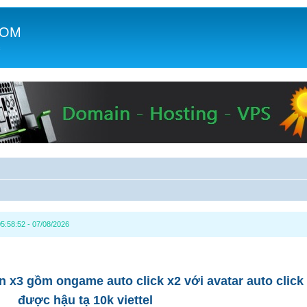
COM
c
5:58:52 - 07/08/2026
 x3 gồm ongame auto click x2 với avatar auto click
được hậu tạ 10k viettel