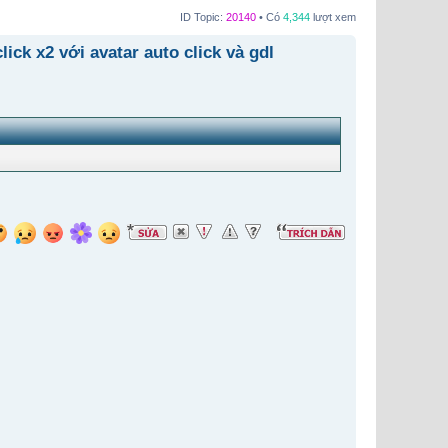
ID Topic:
20140
• Có
4,344
lượt xem
k x2 với avatar auto click và gdl