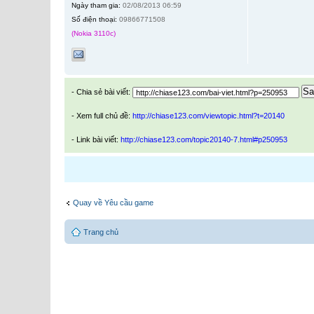
Ngày tham gia:
02/08/2013 06:59
Số điện thoại:
09866771508
(Nokia 3110c)
Sa
- Chia sẻ bài viết:
- Xem full chủ đề:
http://chiase123.com/viewtopic.html?t=20140
- Link bài viết:
http://chiase123.com/topic20140-7.html#p250953
Quay về Yêu cầu game
Trang chủ