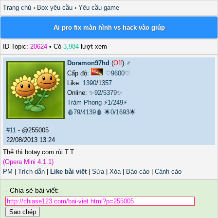
Trang chủ
›
Box yêu cầu
›
Yêu cầu game
Ai pro fix màn hình vs hack vào giúp
ID Topic:
20624
• Có
3,984
lượt xem
Doramon97hd
(
Off
) ♂️
Cấp độ:
♡9600♡
Like:
1390
/
1357
Online:
✨92/5379✨
Trảm Phong
⚡1/249⚡
🩸79/4139🩸
🌟0/1693🌟
#11
- @255005
22/08/2013 13:24
Thế thì botay.com rùi T.T
(Opera Mini 4.1.1)
PM
|
Trích dẫn
|
Like bài viết
|
Sửa
|
Xóa
|
Báo cáo
|
Cảnh cáo
- Chia sẻ bài viết:
Sao chép