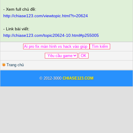
- Xem full chủ đề:
http://chiase123.com/viewtopic.html?t=20624
- Link bài viết:
http://chiase123.com/topic20624-10.html#p255005
Trang chủ
© 2012-3000
CHIASE123.COM