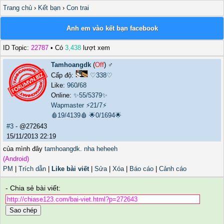
Trang chủ
›
Kết bạn
›
Con trai
Anh em vào kết bạn facebook
ID Topic:
22787
• Có
3,438
lượt xem
Tamhoangdk
(
Off
) ♂️
Cấp độ:
♡338♡
Like:
960
/
68
Online:
✨55/5379✨
Wapmaster
⚡21/7⚡
🩸19/4139🩸
🌟0/1694🌟
#3
- @272643
15/11/2013 22:19
của mình đây
tamhoangdk. nha heheeh
(Android)
PM
|
Trích dẫn
|
Like bài viết
|
Sửa
|
Xóa
|
Báo cáo
|
Cảnh cáo
- Chia sẻ bài viết:
Sao chép