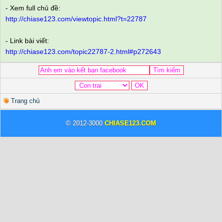
- Xem full chủ đề:
http://chiase123.com/viewtopic.html?t=22787
- Link bài viết:
http://chiase123.com/topic22787-2.html#p272643
Trang chủ
© 2012-3000
CHIASE123.COM