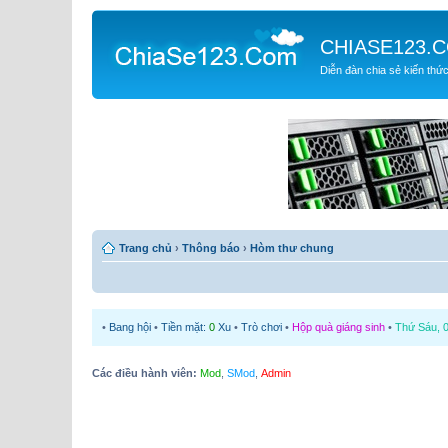
CHIASE123.
Diễn đàn chia sẻ kiến thứ
Trang chủ
›
Thông báo
›
Hòm thư chung
•
Bang hội
•
Tiền mặt:
0
Xu
•
Trò chơi
•
Hộp quà giáng sinh
•
Thứ Sáu, 0
Các điều hành viên:
Mod
,
SMod
,
Admin