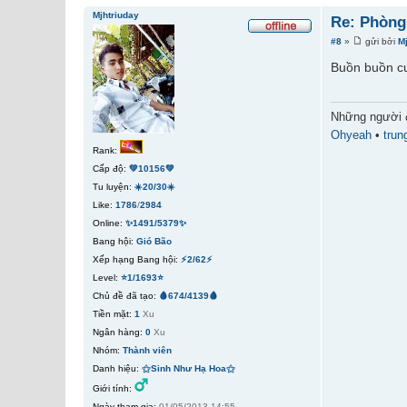
Mjhtriuday
Re: Phòng
#8
»
gửi bởi
M
Buồn buồn c
Những người 
Ohyeah
•
trun
Rank:
Cấp độ:
💚10156💚
Tu luyện:
☀️20/30☀️
Like:
1786
/
2984
Online:
✨1491/5379✨
Bang hội:
Gió Bão
Xếp hạng Bang hội:
⚡2/62⚡
Level:
⭐1/1693⭐
Chủ đề đã tạo:
🩸674/4139🩸
Tiền mặt:
1
Xu
Ngân hàng:
0
Xu
Nhóm:
Thành viên
Danh hiệu:
⚝Sinh Như Hạ Hoa⚝
Giới tính:
Ngày tham gia:
01/05/2013 14:55