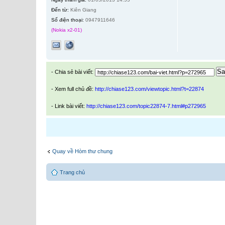
Đến từ:
Kiên Giang
Số điện thoại:
0947911646
(Nokia x2-01)
Sa
- Chia sẻ bài viết:
- Xem full chủ đề:
http://chiase123.com/viewtopic.html?t=22874
- Link bài viết:
http://chiase123.com/topic22874-7.html#p272965
Quay về Hòm thư chung
Trang chủ