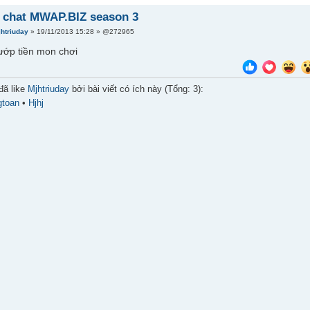
 chat MWAP.BIZ season 3
jhtriuday
» 19/11/2013 15:28 » @272965
ướp tiền mon chơi
đã like
Mjhtriuday
bởi bài viết có ích này (Tổng: 3):
gtoan
•
Hjhj