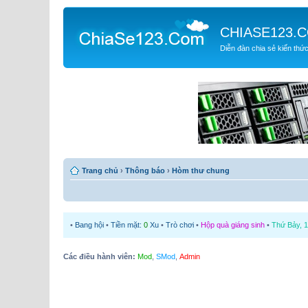
CHIASE123.
Diễn đàn chia sẻ kiến thứ
Trang chủ
›
Thông báo
›
Hòm thư chung
•
Bang hội
•
Tiền mặt:
0
Xu
•
Trò chơi
•
Hộp quà giáng sinh
•
Thứ Bảy, 1
Các điều hành viên:
Mod
,
SMod
,
Admin