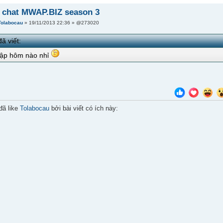
 chat MWAP.BIZ season 3
Tolabocau
» 19/11/2013 22:36 » @273020
ã viết:
lập hôm nào nhỉ
đã like
Tolabocau
bởi bài viết có ích này: