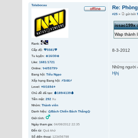
Tolabocau
Re: Phòng
#25
»
gửi bởi
issac199x
đ
Wap thành 
Rank:
8-3-2012
Cấp độ:
💚5581💚
Tu luyện:
☀️16/30☀️
Like:
1681
/
1721
Những người 
Online:
✨4/5379✨
Hjhj
Bang hội:
Tiếu Ngạo
Xếp hạng Bang hội:
⚡5/46⚡
Level:
⭐0/1694⭐
Chủ đề đã tạo:
🩸189/4139🩸
Tiền mặt:
292
Xu
Nhóm:
Thành viên
Danh hiệu:
⚝Bách Chiến Bách Thắng⚝
Giới tính:
Ngày tham gia:
04/08/2012 22:35
Đến từ:
Quá khứ
Số điện thoại:
123456798