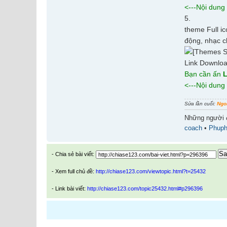
<---Nội dung
5.
theme Full ic
động, nhạc c
Link Downlo
Bạn cần ấn
L
<---Nội dung
Sửa lần cuối:
Ngo
Những người 
coach
•
Phup
Sa
- Chia sẻ bài viết:
- Xem full chủ đề:
http://chiase123.com/viewtopic.html?t=25432
- Link bài viết:
http://chiase123.com/topic25432.html#p296396