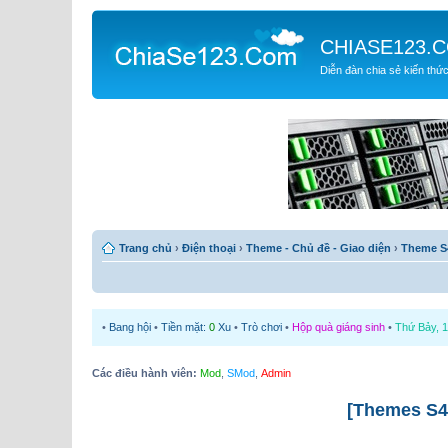
CHIASE123.
Diễn đàn chia sẻ kiến thứ
Trang chủ
›
Điện thoại
›
Theme - Chủ đề - Giao diện
›
Theme S
•
Bang hội
•
Tiền mặt:
0
Xu
•
Trò chơi
•
Hộp quà giáng sinh
•
Thứ Bảy, 1
Các điều hành viên:
Mod
,
SMod
,
Admin
[Themes S4