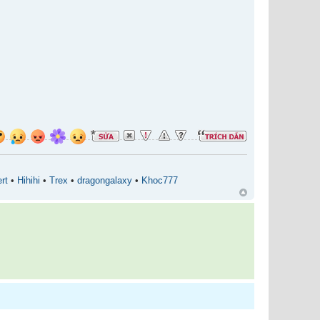
rt
•
Hihihi
•
Trex
•
dragongalaxy
•
Khoc777