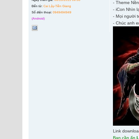
- Theme Nền 
Đến từ:
Cai Lậy-Tiền Giang
- iCon Nhìn l
Số điện thoại:
0949494949
- Mọi người 
(Android)
- Chúc anh e
Link downlo
Bạn cần ấn
L