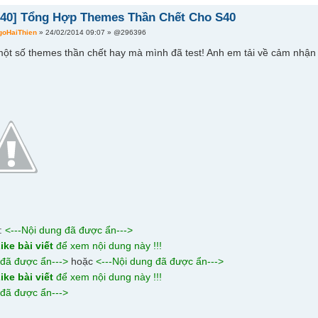
40] Tổng Hợp Themes Thần Chết Cho S40
goHaiThien
» 24/02/2014 09:07 » @296396
một số themes thần chết hay mà mình đã test! Anh em tải về cảm nhậ
d:
<---Nội dung đã được ẩn--->
ike bài viết
để xem nội dung này !!!
 đã được ẩn--->
hoặc
<---Nội dung đã được ẩn--->
ike bài viết
để xem nội dung này !!!
 đã được ẩn--->