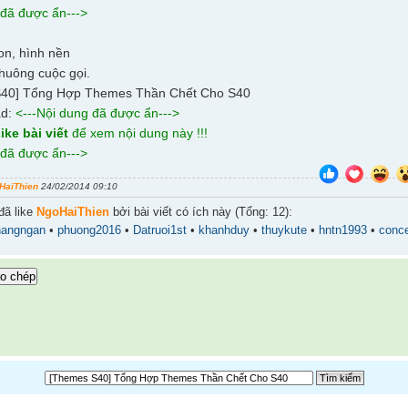
 đã được ẩn--->
on, hình nền
huông cuộc gọi.
ad:
<---Nội dung đã được ẩn--->
ike bài viết
để xem nội dung này !!!
 đã được ẩn--->
HaiThien
24/02/2014 09:10
đã like
NgoHaiThien
bởi bài viết có ích này (Tổng: 12):
hangngan
•
phuong2016
•
Datruoi1st
•
khanhduy
•
thuykute
•
hntn1993
•
conce
o chép