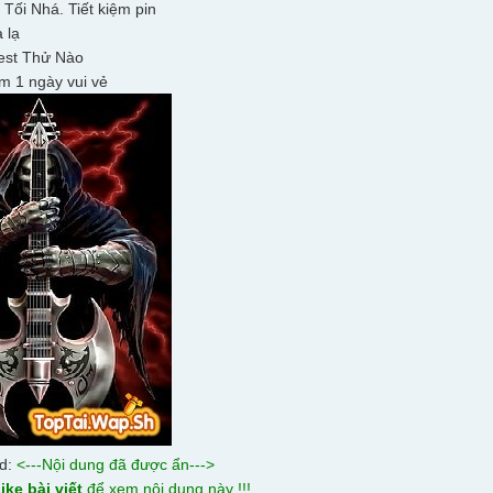
Tối Nhá. Tiết kiệm pin
ạ lạ
test Thử Nào
m 1 ngày vui vẻ
ad:
<---Nội dung đã được ẩn--->
ike bài viết
để xem nội dung này !!!