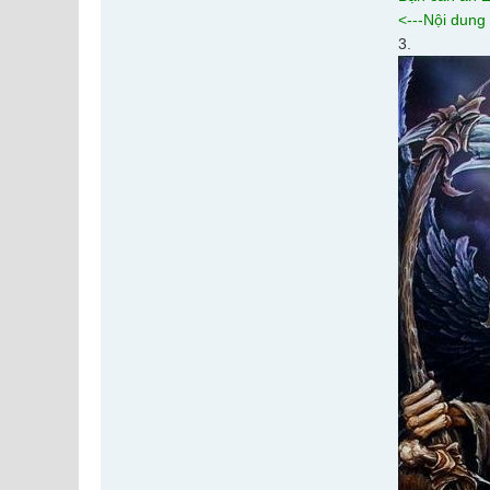
<---Nội dung
3.