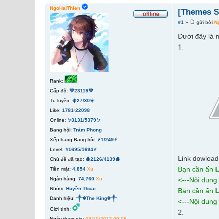
NgoHaiThien
[Themes S
#1
»
gửi bởi
N
Dưới đây là 
1.
Rank:
Cấp độ:
💚23119💚
Tu luyện:
☀️27/30☀️
Like:
1781
/
22098
Online:
✨3131/5379✨
Bang hội:
Trảm Phong
Xếp hạng Bang hội:
⚡1/249⚡
Level:
⭐1695/1694⭐
Link dowloa
Chủ đề đã tạo:
🩸2126/4139🩸
Bạn cần ấn
L
Tiền mặt:
4,854
Xu
Ngân hàng:
74,760
Xu
<---Nội dung
Nhóm:
Huyền Thoại
Bạn cần ấn
L
Danh hiệu:
༒☬The King☬༒
<---Nội dung
Giới tính:
2.
Ngày tham gia:
08/10/2013 09:08