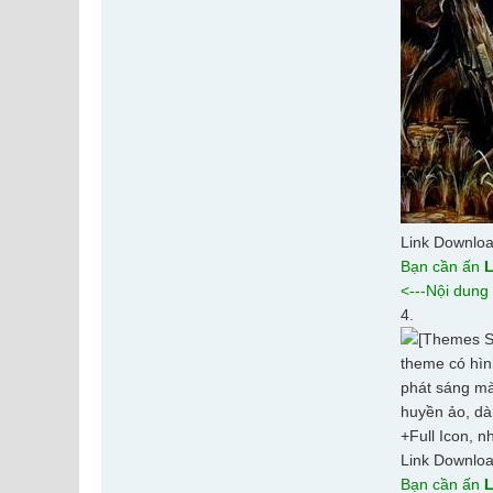
Link Downlo
Bạn cần ấn
L
<---Nội dung
4.
theme có hìn
phát sáng mà
huyền ảo, dà
+Full Icon, nhạ
Link Downlo
Bạn cần ấn
L