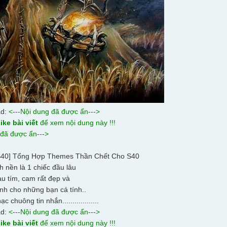
ad:
<---Nội dung đã được ẩn--->
ike bài viết
để xem nội dung này !!!
 đã được ẩn--->
h nền là 1 chiếc đầu lâu
u tím, cam rất đẹp và
nh cho những bạn cá tính..
c chuông tin nhắn..................
ad:
<---Nội dung đã được ẩn--->
ike bài viết
để xem nội dung này !!!