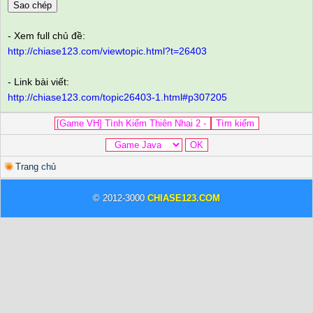
Sao chép
- Xem full chủ đề:
http://chiase123.com/viewtopic.html?t=26403
- Link bài viết:
http://chiase123.com/topic26403-1.html#p307205
Trang chủ
© 2012-3000
CHIASE123.COM