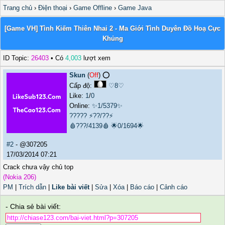
Trang chủ
›
Điện thoại
›
Game Offline
›
Game Java
[Game VH] Tình Kiếm Thiên Nhai 2 - Ma Giới Tình Duyên Đồ Hoạ Cực
Khủng
ID Topic:
26403
• Có
4,003
lượt xem
Skun
(
Off
) ⭕️
Cấp độ:
♡8♡
Like:
1
/
0
Online:
✨1/5379✨
?????
⚡??/??⚡
🩸???/4139🩸
🌟0/1694🌟
#2
- @307205
17/03/2014 07:21
Crack chưa vậy chủ top
(Nokia 206)
PM
|
Trích dẫn
|
Like bài viết
|
Sửa
|
Xóa
|
Báo cáo
|
Cảnh cáo
- Chia sẻ bài viết: