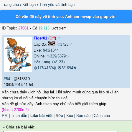
Trang chủ
›
Kết bạn
›
Tình yêu và tình bạn
Có vấn đề này về tình yêu. Anh em mwap vào giúp với.
ID Topic:
27061
• Có
19,113
lượt xem
Tiger01
(
Off
) ♂️
Cấp độ:
♡3723♡
Like:
943
/
1344
Online:
✨329/5379✨
Hỏa Løng
⚡4/123⚡
🩸117/4139🩸
🌟3/1694🌟
#54
- @316319
10/04/2014 11:54
Vẫn chưa thấy địch hồi đáp lại. Hồi sáng mình cũng qua lớp rủ đi ăn
nhưng ko ai nói về chuyện bức thư cả.
Vấn đề gì nữa đây. Anh thien hay chú nào biết giải thích giúp
(Nokia 2700c-2)
PM
|
Trích dẫn
|
Like bài viết
|
Sửa
|
Xóa
|
Báo cáo
|
Cảnh cáo
- Chia sẻ bài viết: