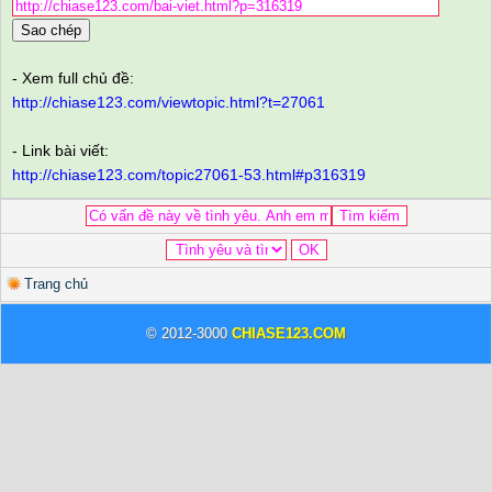
Sao chép
- Xem full chủ đề:
http://chiase123.com/viewtopic.html?t=27061
- Link bài viết:
http://chiase123.com/topic27061-53.html#p316319
Trang chủ
© 2012-3000
CHIASE123.COM