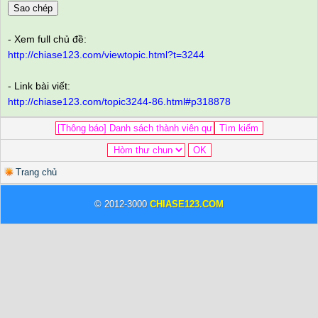
Sao chép
- Xem full chủ đề:
http://chiase123.com/viewtopic.html?t=3244
- Link bài viết:
http://chiase123.com/topic3244-86.html#p318878
Trang chủ
© 2012-3000
CHIASE123.COM