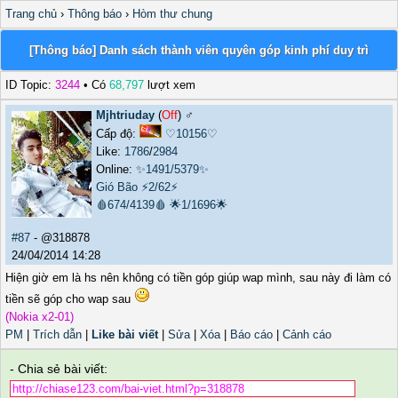
Trang chủ
›
Thông báo
›
Hòm thư chung
[Thông báo] Danh sách thành viên quyên góp kinh phí duy trì
ID Topic:
3244
• Có
68,797
lượt xem
Mjhtriuday
(
Off
) ♂️
Cấp độ:
♡10156♡
Like:
1786
/
2984
Online:
✨1491/5379✨
Gió Bão
⚡2/62⚡
🩸674/4139🩸
🌟1/1696🌟
#87
- @318878
24/04/2014 14:28
Hiện giờ em là hs nên không có tiền góp giúp wap mình, sau này đi làm có
tiền sẽ góp cho wap sau
(Nokia x2-01)
PM
|
Trích dẫn
|
Like bài viết
|
Sửa
|
Xóa
|
Báo cáo
|
Cảnh cáo
- Chia sẻ bài viết: