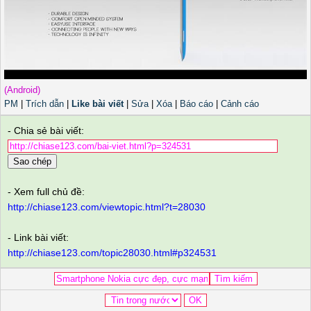
(Android)
PM
|
Trích dẫn
|
Like bài viết
|
Sửa
|
Xóa
|
Báo cáo
|
Cảnh cáo
- Chia sẻ bài viết:
Sao chép
- Xem full chủ đề:
http://chiase123.com/viewtopic.html?t=28030
- Link bài viết:
http://chiase123.com/topic28030.html#p324531