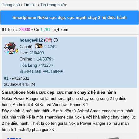
Trang chủ
›
Tin tức
›
Tin trong nước
Smartphone Nokia cực đẹp, cực mạnh chạy 2 hệ điều hành
ID Topic:
28030
• Có
1,761
lượt xem
hoangevil12
(
Off
) ⭕️
Cấp độ:
♡424♡
Like:
216
/
400
Online:
✨14/5379✨
Hỏa Løng
⚡4/123⚡
🩸54/4139🩸
🌟0/1694🌟
#1
- @324531
30/05/2014 15:24
Smartphone Nokia cực đẹp, cực mạnh chạy 2 hệ điều hành
Nokia Power Ranger sẽ là một smartphone chạy song song 2 hệ điều
hành, Android 4.4 KitKat và Windows Phone 8.1.
Đây chính là một bản thiết kế mới đến từ Ashraf Amer, concept mới nhất
của nhà thiết kế là một smartphone của Nokia với khả năng chạy cùng lúc
2 hệ điều hành. Thiết bị có tên gọi là Nokia Power Ranger sở hữu màn
hình 5.1 inch độ phân giải 2K.