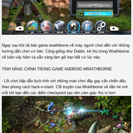
Ngay sau khi tải bản game wraithborne về máy người chơi đến với những
hướng dẫn chơi cơ bản. Cũng giống như Diablo, kẻ thù trong Wraithborne
sẽ luôn vây hãm và sẵn sàng làm gỏi bạn bất cứ lúc nào.
TÍNH NĂNG CHÍNH TRONG GAME ANDROID WRAITHBORNE :
- Lối chơi hấp dẫn kịch tính với những màn chơi đầy gay cấn chiến đấu
theo phong cách hack-n-slash. Cốt truyện của Wraithborne sẽ dần hé mở
mỗi khi bạn đến các điểm checkpoint tạo nên cảm giác thú vị hơn