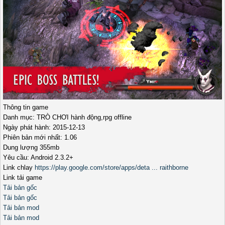
Thông tin game
Danh mục: TRÒ CHƠI hành động,rpg offline
Ngày phát hành: 2015-12-13
Phiên bản mới nhất: 1.06
Dung lượng 355mb
Yêu cầu: Android 2.3.2+
Link chlay
https://play.google.com/store/apps/deta ... raithborne
Link tải game
Tải bản gốc
Tải bản gốc
Tải bản mod
Tải bản mod