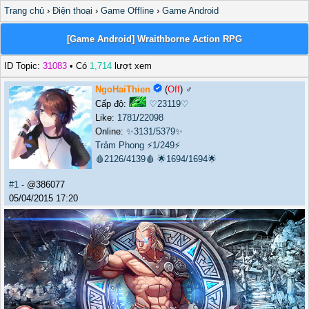
Trang chủ
›
Điện thoại
›
Game Offline
›
Game Android
[Game Android] Wraithborne Action RPG
ID Topic:
31083
• Có
1,714
lượt xem
NgoHaiThien
(
Off
) ♂️
Cấp độ:
♡23119♡
Like:
1781
/
22098
Online:
✨3131/5379✨
Trảm Phong
⚡1/249⚡
🩸2126/4139🩸
🌟1694/1694🌟
#1
- @386077
05/04/2015 17:20