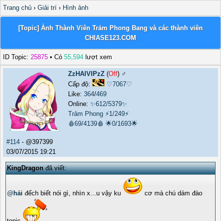
Trang chủ
›
Giải trí
›
Hình ảnh
[Topic] Ảnh Thành Viên Trảm Phong Bang và các thành viên
CHIASE123.COM
ID Topic:
25875
• Có
55,594
lượt xem
ZzHAIVIPzZ
(
Off
) ♂️
Cấp độ:
♡7067♡
Like:
364
/
469
Online:
✨612/5379✨
Trảm Phong
⚡1/249⚡
🩸69/4139🩸
🌟0/1693🌟
#114
- @397399
03/07/2015 19:21
KingDragon
đã viết:
@
hải
đếch biết nói gì, nhìn x...u vậy ku
cơ mà chú dám đào
topic