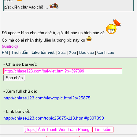
p/s: điền chữ vào chỗ ...
Đã update hình cho còn chê à, giỏi thì bác up hình bác đê
Cơ mà có ai nhận thấy điều lạ trong pic này ko
(Android)
PM
|
Trích dẫn
|
Like bài viết
|
Sửa
|
Xóa
|
Báo cáo
|
Cảnh cáo
- Chia sẻ bài viết:
Sao chép
- Xem full chủ đề:
http://chiase123.com/viewtopic.html?t=25875
- Link bài viết:
http://chiase123.com/topic25875-113.html#p397399