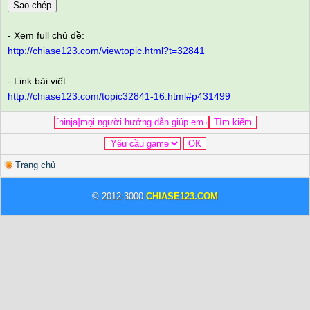
Sao chép
- Xem full chủ đề:
http://chiase123.com/viewtopic.html?t=32841
- Link bài viết:
http://chiase123.com/topic32841-16.html#p431499
Trang chủ
© 2012-3000
CHIASE123.COM