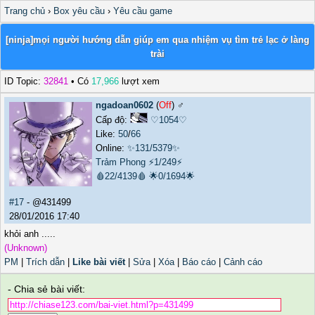
Trang chủ
›
Box yêu cầu
›
Yêu cầu game
[ninja]mọi người hướng dẫn giúp em qua nhiệm vụ tìm trẻ lạc ở làng
trài
ID Topic:
32841
• Có
17,966
lượt xem
ngadoan0602
(
Off
) ♂️
Cấp độ:
♡1054♡
Like:
50
/
66
Online:
✨131/5379✨
Trảm Phong
⚡1/249⚡
🩸22/4139🩸
🌟0/1694🌟
#17
- @431499
28/01/2016 17:40
khỏi anh .....
(Unknown)
PM
|
Trích dẫn
|
Like bài viết
|
Sửa
|
Xóa
|
Báo cáo
|
Cảnh cáo
- Chia sẻ bài viết: