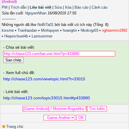
(Android)
PM
|
Trích dẫn
|
Like bài viết
|
Sửa
|
Xóa
|
Báo cáo
|
Cảnh cáo
Sửa lần cuối:
NguyenNhan
16/08/2019 17:55
------------
Những người đã like
NoBiTa01
bởi bài viết có ích này (Tổng: 8):
kissme
•
Tranhaodan
•
Minhquyen
•
hoangtin
•
Nkokvjp03
•
nghiammo1992
•
Hiepsichuot4b
•
Lastsummer
- Chia sẻ bài viết:
Sao chép
- Xem full chủ đề:
http://chiase123.com/viewtopic.html?t=33015
- Link bài viết:
http://chiase123.com/topic33015.html#p433880
Trang chủ