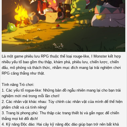
Là một game phiêu lưu RPG thuộc thể loại rouge-like, I Monster kết hợp
nhiều yếu tố bao gồm thu thập, khám phá, phiêu lưu, chiến lược, chiến
đấu, mô phỏng và thách thức, nhằm mục đích mang lại trải nghiệm chơi
RPG căng thẳng như thật.
Tính năng Trò chơi:
1. Các yếu tố rogue-like: Những bản đồ ngẫu nhiên mang lại cho bạn trải
nghiệm mới mẻ trong mỗi lần chơi!
2. Các nhân vật khác nhau: Tùy chỉnh các nhân vật của mình để thể hiện
phẩm chất và cá tính riêng!
3. Trang bị phong phú: Thu thập các trang thiết bị và gắn ngọc để chiến
thắng mọi kẻ đối địch!
4. Kỹ năng Độc đáo: Hai cây kỹ năng độc đáo giúp bạn trở nên bất khả