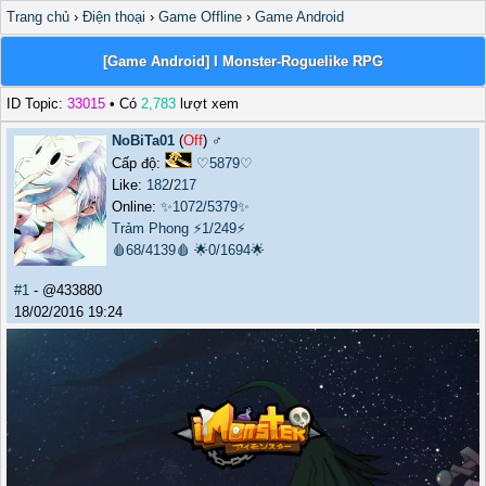
Trang chủ
›
Điện thoại
›
Game Offline
›
Game Android
[Game Android] I Monster-Roguelike RPG
ID Topic:
33015
• Có
2,783
lượt xem
NoBiTa01
(
Off
) ♂️
Cấp độ:
♡5879♡
Like:
182
/
217
Online:
✨1072/5379✨
Trảm Phong
⚡1/249⚡
🩸68/4139🩸
🌟0/1694🌟
#1
- @433880
18/02/2016 19:24