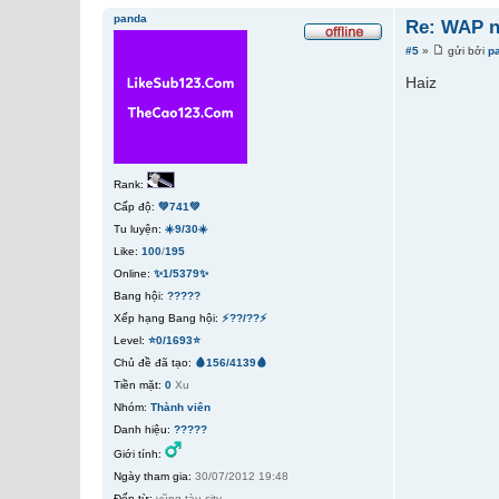
panda
Re: WAP n
#5
»
gửi bởi
p
Haiz
Rank:
Cấp độ:
💚741💚
Tu luyện:
☀️9/30☀️
Like:
100
/
195
Online:
✨1/5379✨
Bang hội:
?????
Xếp hạng Bang hội:
⚡??/??⚡
Level:
⭐0/1693⭐
Chủ đề đã tạo:
🩸156/4139🩸
Tiền mặt:
0
Xu
Nhóm:
Thành viên
Danh hiệu:
?????
Giới tính:
Ngày tham gia:
30/07/2012 19:48
Đến từ:
vũng tàu city