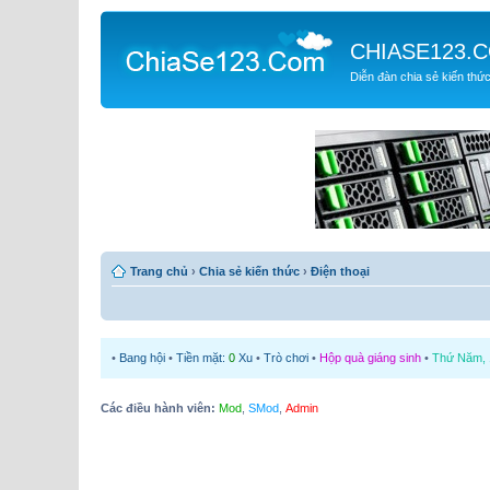
CHIASE123.
Diễn đàn chia sẻ kiến thứ
Trang chủ
›
Chia sẻ kiến thức
›
Điện thoại
•
Bang hội
•
Tiền mặt:
0
Xu
•
Trò chơi
•
Hộp quà giáng sinh
•
Thứ Năm, 1
Các điều hành viên:
Mod
,
SMod
,
Admin