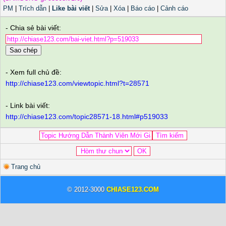
PM
|
Trích dẫn
|
Like bài viết
|
Sửa
|
Xóa
|
Báo cáo
|
Cảnh cáo
- Chia sẻ bài viết:
Sao chép
- Xem full chủ đề:
http://chiase123.com/viewtopic.html?t=28571
- Link bài viết:
http://chiase123.com/topic28571-18.html#p519033
Trang chủ
© 2012-3000
CHIASE123.COM