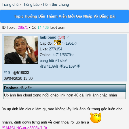
Trang chủ
›
Thông báo
›
Hòm thư chung
Topic Hướng Dẫn Thành Viên Mới Gia Nhập Và Đăng Bài
ID Topic:
28571
• Có
14,436
lượt xem
laibiband
(
Off
) ♂️
Cấp độ:
♡1951♡
Like:
277
/
154
Online:
✨711/5379✨
bang hội
⚡17/5⚡
🩸9/4139🩸
🌟26/1694🌟
#19
- @519033
09/04/2020 13:30
Daokota
đã viết:
Up ảnh lên cloud xong ngồi chép link hơn 40 cái link ảnh chắc nhàn
ủa up ảnh lên cloud làm gì, sao không lấy link ảnh từ trang gốc luôn cho
nhanh, định down từng ảnh về điện thoại rồi up lên à
(SAMSUNG-gt-c3303k/1.0)