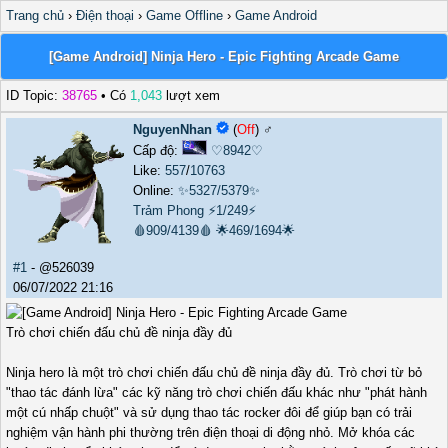
Trang chủ
›
Điện thoại
›
Game Offline
›
Game Android
[Game Android] Ninja Hero - Epic Fighting Arcade Game
ID Topic:
38765
• Có
1,043
lượt xem
NguyenNhan
(
Off
) ♂️
Cấp độ:
♡8942♡
Like:
557
/
10763
Online:
✨5327/5379✨
Trảm Phong
⚡1/249⚡
🩸909/4139🩸
🌟469/1694🌟
#1
- @526039
06/07/2022 21:16
Trò chơi chiến đấu chủ đề ninja đầy đủ
Ninja hero là một trò chơi chiến đấu chủ đề ninja đầy đủ. Trò chơi từ bỏ
"thao tác đánh lừa" các kỹ năng trò chơi chiến đấu khác như "phát hành
một cú nhấp chuột" và sử dụng thao tác rocker đôi để giúp bạn có trải
nghiệm vận hành phi thường trên điện thoại di động nhỏ. Mở khóa các