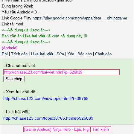
Phiên bản 1.1.0 mod lv50,soul+gold soul
Dung lượng 92mb
Yêu cầu Android 4.0+
Link Google Play
https://play.google.com/store/apps/deta ... ghtinggame
Link tải mod
<---Nội dung đã được ẩn--->
Bạn cần ấn
Like bài viết
để xem nội dung này !!!
<---Nội dung đã được ẩn--->
(Android)
PM
|
Trích dẫn
|
Like bài viết
|
Sửa
|
Xóa
|
Báo cáo
|
Cảnh cáo
- Chia sẻ bài viết:
Sao chép
- Xem full chủ đề:
http://chiase123.com/viewtopic.html?t=38765
- Link bài viết:
http://chiase123.com/topic38765.html#p526039