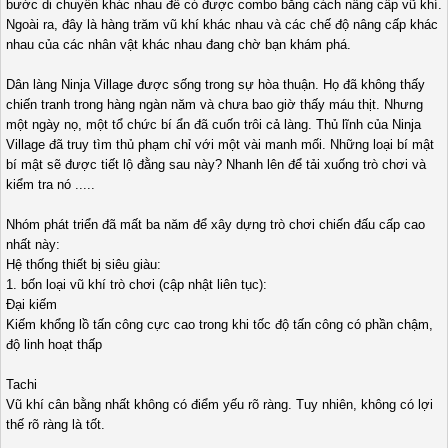
bước di chuyển khác nhau để có được combo bằng cách nâng cấp vũ khí.
Ngoài ra, đây là hàng trăm vũ khí khác nhau và các chế độ nâng cấp khác
nhau của các nhân vật khác nhau đang chờ bạn khám phá.
Dân làng Ninja Village được sống trong sự hòa thuận. Họ đã không thấy
chiến tranh trong hàng ngàn năm và chưa bao giờ thấy máu thịt. Nhưng
một ngày nọ, một tổ chức bí ẩn đã cuốn trôi cả làng. Thủ lĩnh của Ninja
Village đã truy tìm thủ phạm chỉ với một vài manh mối. Những loại bí mật
bí mật sẽ được tiết lộ đằng sau này? Nhanh lên để tải xuống trò chơi và
kiểm tra nó .....
Nhóm phát triển đã mất ba năm để xây dựng trò chơi chiến đấu cấp cao
nhất này:
Hệ thống thiết bị siêu giàu:
1. bốn loại vũ khí trò chơi (cập nhật liên tục):
Đại kiếm
Kiếm khổng lồ tấn công cực cao trong khi tốc độ tấn công có phần chậm,
độ linh hoạt thấp
Tachi
Vũ khí cân bằng nhất không có điểm yếu rõ ràng. Tuy nhiên, không có lợi
thế rõ ràng là tốt.