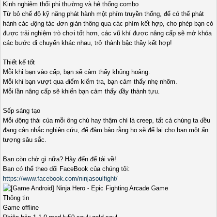
Kinh nghiệm thổi phi thường và hệ thống combo
Từ bỏ chế độ kỹ năng phát hành một phím truyền thống, để có thể phát
hành các động tác đơn giản thông qua các phím kết hợp, cho phép bạn có
được trải nghiệm trò chơi tốt hơn, các vũ khí được nâng cấp sẽ mở khóa
các bước di chuyển khác nhau, trở thành bậc thầy kết hợp!
Thiết kế tốt
Mỗi khi bạn vào cấp, bạn sẽ cảm thấy khủng hoảng.
Mỗi khi bạn vượt qua điểm kiểm tra, bạn cảm thấy nhẹ nhõm.
Mỗi lần nâng cấp sẽ khiến bạn cảm thấy đầy thành tựu.
Sếp sáng tạo
Mỗi động thái của mỗi ông chủ hay thậm chí là creep, tất cả chúng ta đều
đang cân nhắc nghiên cứu, để đảm bảo rằng họ sẽ để lại cho bạn một ấn
tượng sâu sắc.
Bạn còn chờ gì nữa? Hãy đến để tải về!
Bạn có thể theo dõi FaceBook của chúng tôi:
https://www.facebook.com/ninjasoulfight/
Thông tin
Game offline