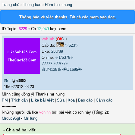
Trang chủ
›
Thông báo
›
Hòm thư chung
Thông báo về việc thanks. Tất cả các mem vào đọc.
ID Topic:
6229
• Có
12,949
lượt xem
vohinh
(
Off
) ♀️
Cấp độ:
♡523♡
Like:
258
/
89
Online:
✨1/5379✨
?????
⚡??/??⚡
🩸3/4139🩸
🌟0/1695🌟
#5
- @53883
19/08/2012 23:23
Mình cũng đồng ý! Thanks mr hưng
PM
|
Trích dẫn
|
Like bài viết
|
Sửa
|
Xóa
|
Báo cáo
|
Cảnh cáo
------------
Những người đã like
vohinh
bởi bài viết có ích này (Tổng: 2):
Mrduc95gl
•
MrHung
- Chia sẻ bài viết: