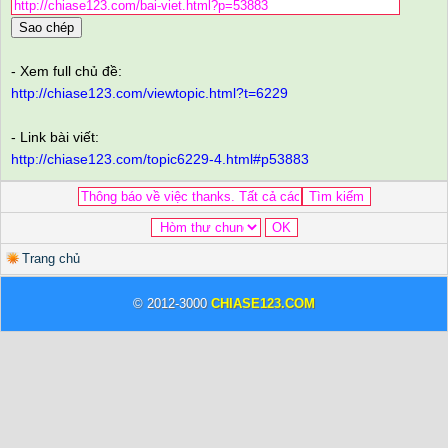
Sao chép
- Xem full chủ đề:
http://chiase123.com/viewtopic.html?t=6229
- Link bài viết:
http://chiase123.com/topic6229-4.html#p53883
Trang chủ
© 2012-3000
CHIASE123.COM